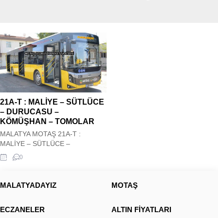
21A-T : MALİYE – SÜTLÜCE
– DURUCASU –
KÖMÜŞHAN – TOMOLAR
MALATYA MOTAŞ 21A-T :
MALİYE – SÜTLÜCE –
DURUCASU – KÖMÜŞHAN –
0
TOMOLAR OTOBÜS HAREKET
SAATLERİ Malatya Motaş Şehir içi
21A-T : MALİYE – SÜTLÜCE –
MALATYADAYIZ
MOTAŞ
DURUCASU – KÖMÜŞHAN –
TOMOLAR Otobüs Kalkış saatleri
ECZANELER
ALTIN FİYATLARI
siz değerli ziyaretçilerimizin