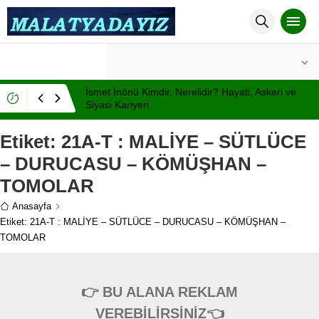
°C
MALATYA
PARÇALI BULUTLU
İsmet İnönü Kimdir, Nerelidir? Hayati, Askeri ve
Siyasi Kariyeri
Etiket:
21A-T : MALİYE – SÜTLÜCE
– DURUCASU – KÖMÜŞHAN –
TOMOLAR
Anasayfa
Etiket: 21A-T : MALİYE – SÜTLÜCE – DURUCASU – KÖMÜŞHAN –
TOMOLAR
👉 BU ALANA REKLAM
VEREBİLİRSİNİZ👈