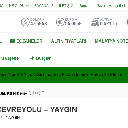
RA
NE OLDU Kİ
BAY ANALİZ
İLETİŞİM
Burçlar
Gazete Manşetleri
DOLAR
EURO
ALTIN
47,5953
55,0659
6.521,17
L
ECZANELER
ALTIN FİYATLARI
MALATYA NOT
 Manşetleri
Burçlar
dir, Nerelidir? Türk Sinemasının Efsane İsminin Hayatı ve Filmleri
𝗔𝗕i𝗟i𝗥𝗦i𝗡i𝗭 ⏮⏮ 👇 👇 👇 👇
 ÇEVREYOLU – YAYGIN
U – YAYGIN