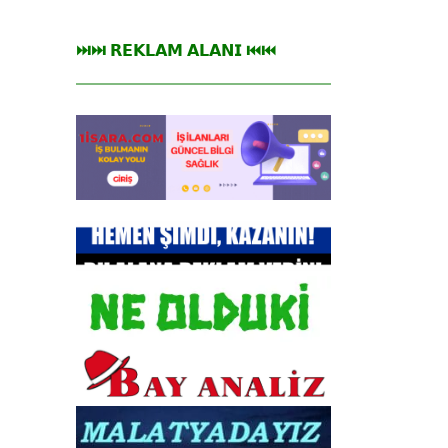
⏭⏭ 𝗥𝗘𝗞𝗟𝗔𝗠 𝗔𝗟𝗔𝗡𝗜 ⏮⏮