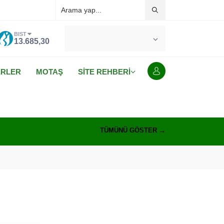
BIST
°C
MALATYA
13.685,30
AÇIK
ERLER
MOTAŞ
SİTE REHBERİ
TÜMÜNÜ GÖSTER →