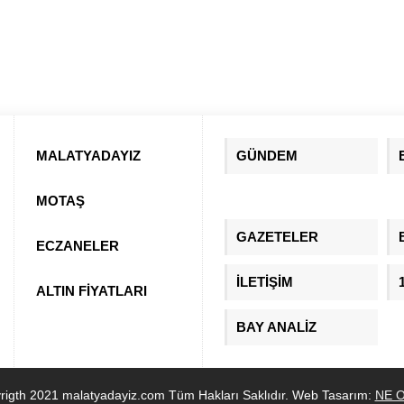
MALATYADAYIZ
GÜNDEM
MOTAŞ
GAZETELER
ECZANELER
İLETİŞİM
ALTIN FİYATLARI
BAY ANALİZ
rigth 2021 malatyadayiz.com Tüm Hakları Saklıdır. Web Tasarım:
NE O