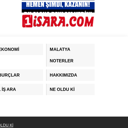
EKONOMİ
MALATYA
NOTERLER
BURÇLAR
HAKKIMIZDA
1 İŞ ARA
NE OLDU Kİ
LDU Kİ