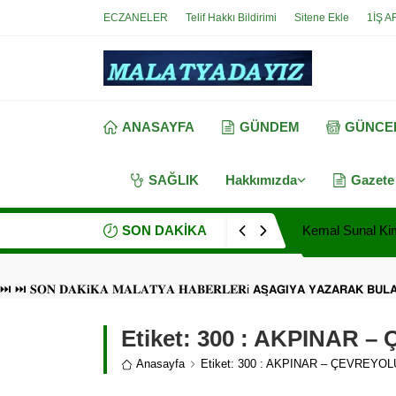
ECZANELER
Telif Hakkı Bildirimi
Sitene Ekle
1İŞ A
ANASAYFA
GÜNDEM
GÜNCE
SAĞLIK
Hakkımızda
Gazete
SON DAKİKA
Kemal Sunal Kim
⏭ ⏭ 𝐒𝐎𝐍 𝐃𝐀𝐊𝐢𝐊𝐀 𝐌𝐀𝐋𝐀𝐓𝐘𝐀 𝐇𝐀𝐁𝐄𝐑𝐋𝐄𝐑i 𝗔𝗦̧𝗔𝗚̆𝗜𝗬𝗔 𝗬𝗔𝗭𝗔𝗥𝗔𝗞 𝗕𝗨
Etiket:
300 : AKPINAR –
Anasayfa
Etiket: 300 : AKPINAR – ÇEVREYOL