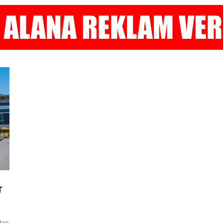
T
taş