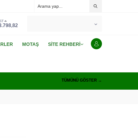
ST
°C
MALATYA
3.798,82
PARÇALI BULUTLU
ERLER
MOTAŞ
SİTE REHBERİ
TÜMÜNÜ GÖSTER →