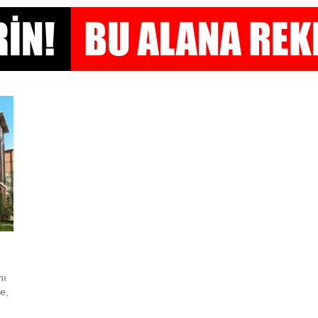
nı
e,