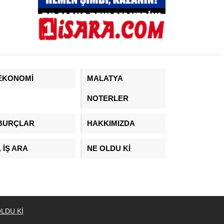
EKONOMİ
MALATYA
NOTERLER
BURÇLAR
HAKKIMIZDA
1 İŞ ARA
NE OLDU Kİ
LDU Kİ