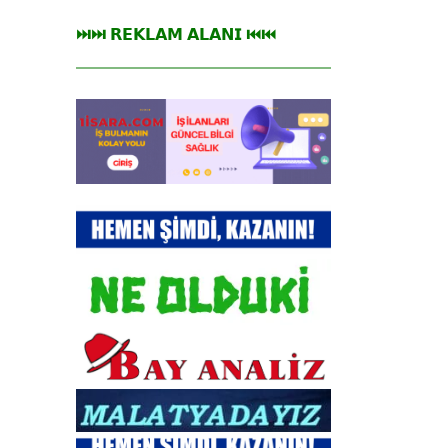
⏭⏭ 𝗥𝗘𝗞𝗟𝗔𝗠 𝗔𝗟𝗔𝗡𝗜 ⏮⏮