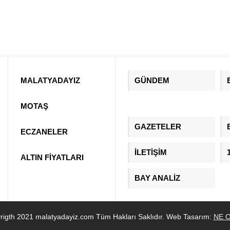
MALATYADAYIZ
GÜNDEM
MOTAŞ
GAZETELER
ECZANELER
İLETİŞİM
ALTIN FİYATLARI
BAY ANALİZ
rigth 2021 malatyadayiz.com Tüm Hakları Saklıdır. Web Tasarım:
NE O