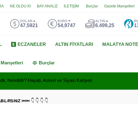
RA
NE OLDU Kİ
BAY ANALİZ
İLETİŞİM
Burçlar
Gazete Manşetleri
DOLAR
EURO
ALTIN
BI
47,5921
54,9747
6.499,25
1
L
ECZANELER
ALTIN FİYATLARI
MALATYA NOT
 Manşetleri
Burçlar
ir, Nerelidir? Hayati, Askeri ve Siyasi Kariyeri
𝗔𝗕i𝗟i𝗥𝗦i𝗡i𝗭 ⏮⏮ 👇 👇 👇 👇