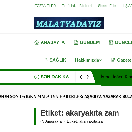
ECZANELER
Telif Hakkı Bildirimi
Sitene Ekle
1İŞ A
ANASAYFA
GÜNDEM
GÜNCE
SAĞLIK
Hakkımızda
Gazete
SON DAKİKA
İsmet İnönü Kimd
⏭ ⏭ 𝐒𝐎𝐍 𝐃𝐀𝐊𝐢𝐊𝐀 𝐌𝐀𝐋𝐀𝐓𝐘𝐀 𝐇𝐀𝐁𝐄𝐑𝐋𝐄𝐑i 𝗔𝗦̧𝗔𝗚̆𝗜𝗬𝗔 𝗬𝗔𝗭𝗔𝗥𝗔𝗞 𝗕𝗨
Etiket:
akaryakıta zam
Anasayfa
Etiket: akaryakıta zam