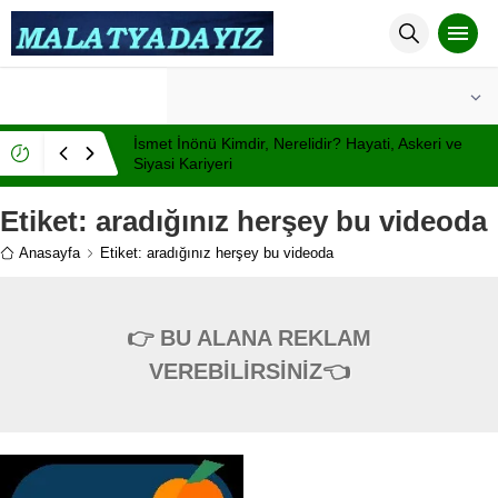
°C
MALATYA
AÇIK
İsmet İnönü Kimdir, Nerelidir? Hayati, Askeri ve
Siyasi Kariyeri
Etiket:
aradığınız herşey bu videoda
Anasayfa
Etiket: aradığınız herşey bu videoda
👉 BU ALANA REKLAM
VEREBİLİRSİNİZ👈