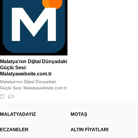
Malatya’nın Dijital Dünyadaki
Güçlü Sesi:
Malatyawebsite.com.tr
Malatya’nın Dijital Dünyadaki
Güçlü Sesi: Malatyawebsite.com.tr
Malatyawebsite Malatya’nın
0
nabzını tutan, şehrin kültürel
mirasını modern yayıncılık
anlayışıyla birleştiren
MALATYADAYIZ
MOTAŞ
Malatyawebsite.com.tr, bölgenin
en kapsamlı ve dinamik şehir-
ECZANELER
ALTIN FİYATLARI
haber portalı olarak yayın
hayatına devam ediyor.