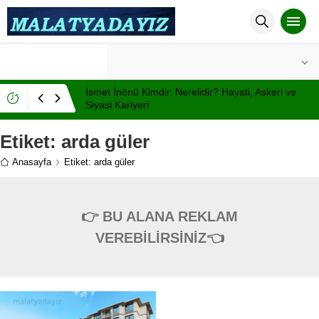
°C
MALATYA
AÇIK
İsmet İnönü Kimdir, Nerelidir? Hayati, Askeri ve
Siyasi Kariyeri
Etiket:
arda güler
Anasayfa
Etiket: arda güler
👉 BU ALANA REKLAM
VEREBİLİRSİNİZ👈