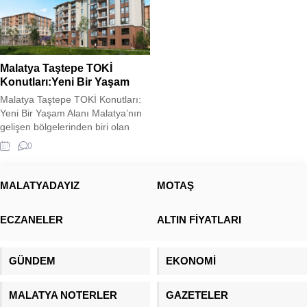
Malatya Taştepe TOKİ
Konutları:Yeni Bir Yaşam
Malatya Taştepe TOKİ Konutları:
Yeni Bir Yaşam Alanı Malatya’nın
gelişen bölgelerinden biri olan
Taştepe’de, TOKİ tarafından inşa
0
edilen yeni konutlar, modern
şehirleşme anlayışını bölgeye
taşıyor. Deprem riski taşıyan
MALATYADAYIZ
MOTAŞ
bölgelerde güvenli ve dayanıklı
yapılar inşa etmeyi hedefleyen
ECZANELER
ALTIN FİYATLARI
TOKİ, Taştepe’deki projede de
sağlam zemin etütleri ve güncel
inşaat teknolojilerini kullanarak
GÜNDEM
EKONOMİ
güvenli yaşam...
MALATYA NOTERLER
GAZETELER