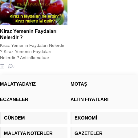
Kiraz Yemenin Faydaları
Nelerdir ?
Kiraz Yemenin Faydaları Nelerdir
? Kiraz Yemenin Faydaları
Nelerdir ? Antiinflamatuar
özelliklere sahip bir antioksidan
0
deposu olan kiraz, iltihaplanma ve
hastalık semptomlarını azaltabilir.
Kirazın faydaları hakkında daha
MALATYADAYIZ
MOTAŞ
fazla bilgi için makalemize bakın…
Kiraz yemenin faydaları nelerdir?
ECZANELER
ALTIN FİYATLARI
Kiraz ağaçta çiçek açarak baharı,
meyve vererek yazı müjdeler. Sert
bir sert çekirdekli meyve...
GÜNDEM
EKONOMİ
MALATYA NOTERLER
GAZETELER