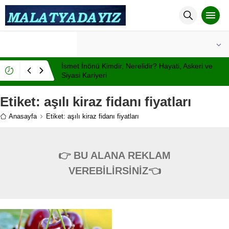
°C
MALATYA
PARÇALI BULUTLU
İsmet İnönü Kimdir, Nerelidir? Hayati, Askeri ve
Siyasi Kariyeri
Etiket:
aşılı kiraz fidanı fiyatları
Anasayfa
Etiket: aşılı kiraz fidanı fiyatları
👉 BU ALANA REKLAM
VEREBİLİRSİNİZ👈