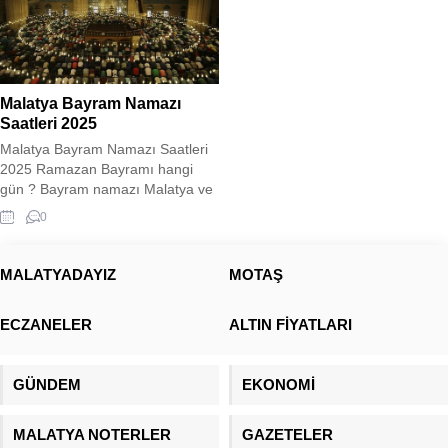
Malatya Bayram Namazı
Saatleri 2025
Malatya Bayram Namazı Saatleri
2025 Ramazan Bayramı hangi
gün ? Bayram namazı Malatya ve
ilçelerinde saat kaçta kılınacak ?
0
İlçelerde kaç dakika fark var ? İşte
sizler için Malatya Bayram namazı
vakitleri aşağıda belirtilmiştir. 2025
MALATYADAYIZ
MOTAŞ
Ramazan Bayram Günleri 29 Mart
Cumartesi Arife günü 30 Mart
ECZANELER
ALTIN FİYATLARI
Pazar Bayramın 1. günü 31...
GÜNDEM
EKONOMİ
MALATYA NOTERLER
GAZETELER