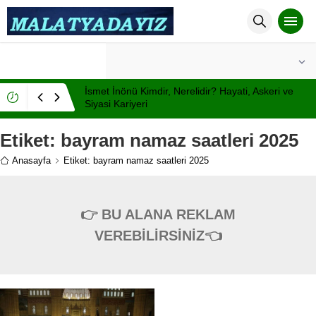
°C
MALATYA
AÇIK
İsmet İnönü Kimdir, Nerelidir? Hayati, Askeri ve
Siyasi Kariyeri
Etiket:
bayram namaz saatleri 2025
Anasayfa
Etiket: bayram namaz saatleri 2025
👉 BU ALANA REKLAM
VEREBİLİRSİNİZ👈