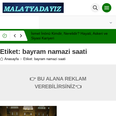
°C
MALATYA
AÇIK
İsmet İnönü Kimdir, Nerelidir? Hayati, Askeri ve
Siyasi Kariyeri
Etiket:
bayram namazi saati
Anasayfa
Etiket: bayram namazi saati
👉 BU ALANA REKLAM
VEREBİLİRSİNİZ👈