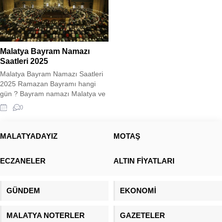
Malatya Bayram Namazı
Saatleri 2025
Malatya Bayram Namazı Saatleri
2025 Ramazan Bayramı hangi
gün ? Bayram namazı Malatya ve
ilçelerinde saat kaçta kılınacak ?
0
İlçelerde kaç dakika fark var ? İşte
sizler için Malatya Bayram namazı
vakitleri aşağıda belirtilmiştir. 2025
MALATYADAYIZ
MOTAŞ
Ramazan Bayram Günleri 29 Mart
Cumartesi Arife günü 30 Mart
ECZANELER
ALTIN FİYATLARI
Pazar Bayramın 1. günü 31...
GÜNDEM
EKONOMİ
MALATYA NOTERLER
GAZETELER