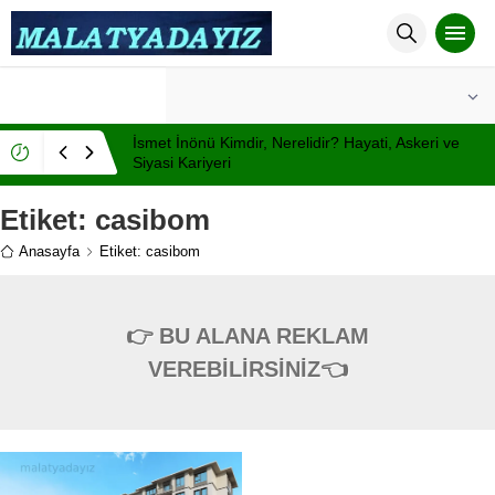
°C
MALATYA
PARÇALI BULUTLU
İsmet İnönü Kimdir, Nerelidir? Hayati, Askeri ve
Siyasi Kariyeri
Etiket:
casibom
Anasayfa
Etiket: casibom
👉 BU ALANA REKLAM
VEREBİLİRSİNİZ👈