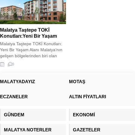
Malatya Taştepe TOKİ
Konutları:Yeni Bir Yaşam
Malatya Taştepe TOKİ Konutları:
Yeni Bir Yaşam Alanı Malatya’nın
gelişen bölgelerinden biri olan
Taştepe’de, TOKİ tarafından inşa
0
edilen yeni konutlar, modern
şehirleşme anlayışını bölgeye
taşıyor. Deprem riski taşıyan
MALATYADAYIZ
MOTAŞ
bölgelerde güvenli ve dayanıklı
yapılar inşa etmeyi hedefleyen
ECZANELER
ALTIN FİYATLARI
TOKİ, Taştepe’deki projede de
sağlam zemin etütleri ve güncel
inşaat teknolojilerini kullanarak
GÜNDEM
EKONOMİ
güvenli yaşam...
MALATYA NOTERLER
GAZETELER