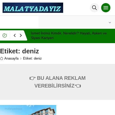
°C
MALATYA
AÇIK
İsmet İnönü Kimdir, Nerelidir? Hayati, Askeri ve
Siyasi Kariyeri
Etiket:
deniz
Anasayfa
Etiket: deniz
👉 BU ALANA REKLAM
VEREBİLİRSİNİZ👈