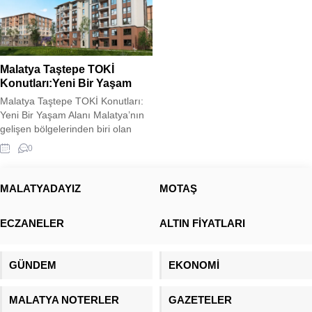
Malatya Taştepe TOKİ
Konutları:Yeni Bir Yaşam
Malatya Taştepe TOKİ Konutları:
Yeni Bir Yaşam Alanı Malatya’nın
gelişen bölgelerinden biri olan
Taştepe’de, TOKİ tarafından inşa
0
edilen yeni konutlar, modern
şehirleşme anlayışını bölgeye
taşıyor. Deprem riski taşıyan
MALATYADAYIZ
MOTAŞ
bölgelerde güvenli ve dayanıklı
yapılar inşa etmeyi hedefleyen
ECZANELER
ALTIN FİYATLARI
TOKİ, Taştepe’deki projede de
sağlam zemin etütleri ve güncel
inşaat teknolojilerini kullanarak
GÜNDEM
EKONOMİ
güvenli yaşam...
MALATYA NOTERLER
GAZETELER