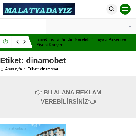
°C
MALATYA
PARÇALI BULUTLU
İsmet İnönü Kimdir, Nerelidir? Hayati, Askeri ve
Siyasi Kariyeri
Etiket:
dinamobet
Anasayfa
Etiket: dinamobet
👉 BU ALANA REKLAM
VEREBİLİRSİNİZ👈