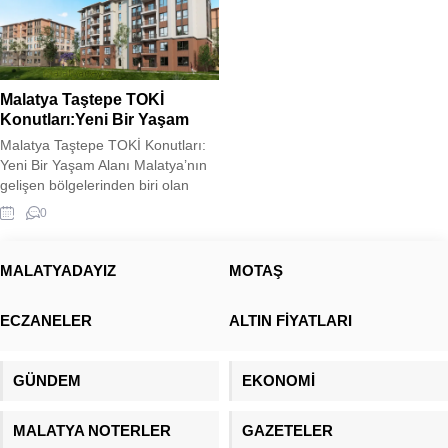
Malatya Taştepe TOKİ
Konutları:Yeni Bir Yaşam
Malatya Taştepe TOKİ Konutları:
Yeni Bir Yaşam Alanı Malatya’nın
gelişen bölgelerinden biri olan
Taştepe’de, TOKİ tarafından inşa
0
edilen yeni konutlar, modern
şehirleşme anlayışını bölgeye
taşıyor. Deprem riski taşıyan
MALATYADAYIZ
MOTAŞ
bölgelerde güvenli ve dayanıklı
yapılar inşa etmeyi hedefleyen
ECZANELER
ALTIN FİYATLARI
TOKİ, Taştepe’deki projede de
sağlam zemin etütleri ve güncel
inşaat teknolojilerini kullanarak
GÜNDEM
EKONOMİ
güvenli yaşam...
MALATYA NOTERLER
GAZETELER