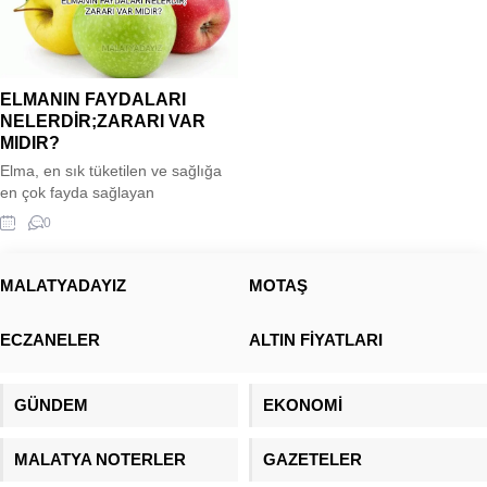
ELMANIN FAYDALARI
NELERDİR;ZARARI VAR
MIDIR?
Elma, en sık tüketilen ve sağlığa
en çok fayda sağlayan
meyvelerden biridir. Hem besleyici
0
hem de kolay ulaşılabilir olması
nedeniyle günlük diyette önemli bir
yer tutar. İşte elmanın faydaları, iyi
MALATYADAYIZ
MOTAŞ
geldiği durumlar ve olası zararları:
ELMANIN FAYDALARI
ECZANELER
ALTIN FİYATLARI
NELERDİR;ZARARI VAR MIDIR?
✔️ 1. Bağışıklığı Güçlendirir Elma;
C vitamini, antioksidanlar (özellikle
GÜNDEM
EKONOMİ
quercetin)...
MALATYA NOTERLER
GAZETELER