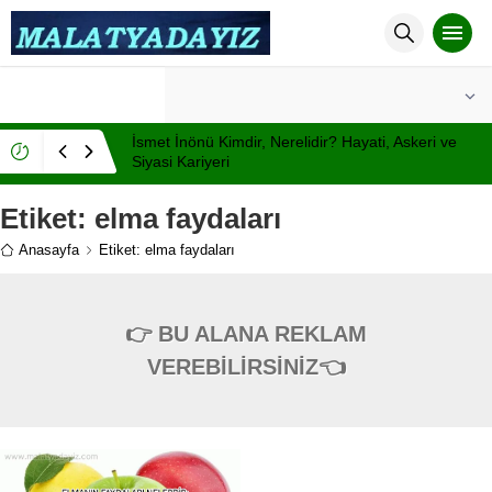
°C
MALATYA
AÇIK
İsmet İnönü Kimdir, Nerelidir? Hayati, Askeri ve
Siyasi Kariyeri
Etiket:
elma faydaları
Anasayfa
Etiket: elma faydaları
👉 BU ALANA REKLAM
VEREBİLİRSİNİZ👈