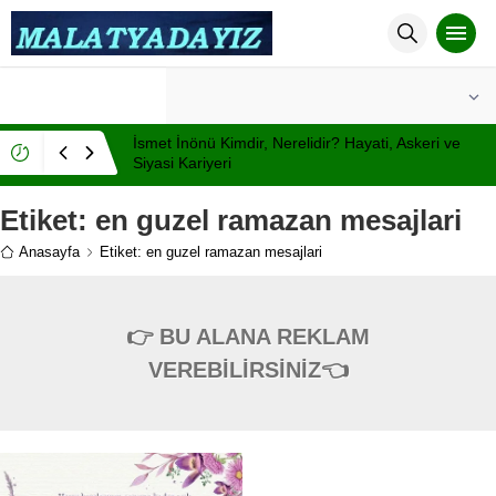
°C
MALATYA
AZ BULUTLU
İsmet İnönü Kimdir, Nerelidir? Hayati, Askeri ve
Siyasi Kariyeri
Etiket:
en guzel ramazan mesajlari
Anasayfa
Etiket: en guzel ramazan mesajlari
👉 BU ALANA REKLAM
VEREBİLİRSİNİZ👈