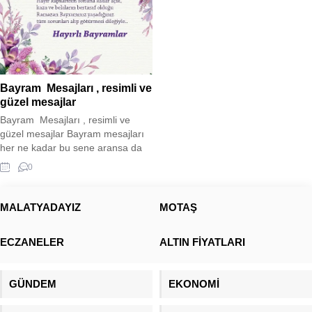
Bayram Mesajları , resimli ve
güzel mesajlar
Bayram Mesajları , resimli ve
güzel mesajlar Bayram mesajları
her ne kadar bu sene aransa da
buruk bir bayram sevinci
0
yaşamaktayız. Tam 11 ilimizde
yaşanan deprem felaketi
nedeniyle buruk bir sevinç
MALATYADAYIZ
MOTAŞ
yaşamaktayız. Aradan koca 1 yıl
geçmiş olsa da acısı hala
ECZANELER
ALTIN FİYATLARI
insanlarımızın içinde
yaşamaktadır. Sizler için bayram
mesajı paylaşımında bulunduk....
GÜNDEM
EKONOMİ