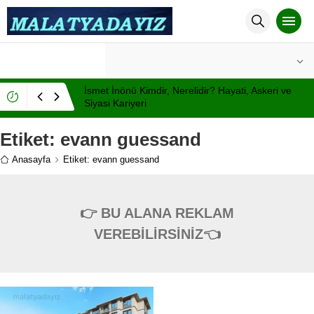
°C
MALATYA
AÇIK
İsmet İnönü Kimdir, Nerelidir? Hayati, Askeri ve
Siyasi Kariyeri
Etiket:
evann guessand
Anasayfa
Etiket: evann guessand
👉 BU ALANA REKLAM
VEREBİLİRSİNİZ👈