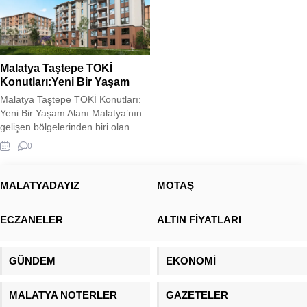
Malatya Taştepe TOKİ
Konutları:Yeni Bir Yaşam
Malatya Taştepe TOKİ Konutları:
Yeni Bir Yaşam Alanı Malatya’nın
gelişen bölgelerinden biri olan
Taştepe’de, TOKİ tarafından inşa
0
edilen yeni konutlar, modern
şehirleşme anlayışını bölgeye
taşıyor. Deprem riski taşıyan
MALATYADAYIZ
MOTAŞ
bölgelerde güvenli ve dayanıklı
yapılar inşa etmeyi hedefleyen
ECZANELER
ALTIN FİYATLARI
TOKİ, Taştepe’deki projede de
sağlam zemin etütleri ve güncel
inşaat teknolojilerini kullanarak
GÜNDEM
EKONOMİ
güvenli yaşam...
MALATYA NOTERLER
GAZETELER