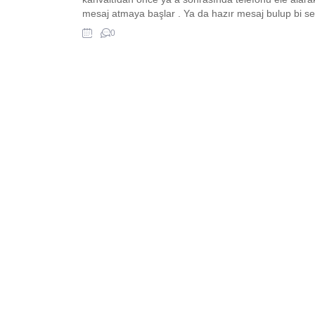
mesaj atmaya başlar . Ya da hazır mesaj bulup bi se
de herkese atıp kurtulmak ister. Sizler için bayram
0
mesajı paylaşımında bulunduk. Umarım beğenirsiniz
Bu bayramda yüzünüz de hep gülümseme,...