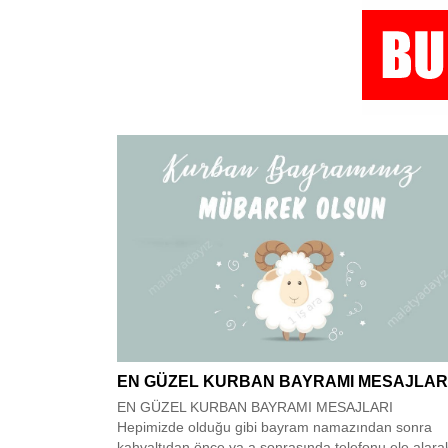
EN GÜZEL KURBAN BAYRAMI MESAJLAR
EN GÜZEL KURBAN BAYRAMI MESAJLARI
Hepimizde olduğu gibi bayram namazından sonra
kahvaltıdan önce ya a sonrasında telefonu ele alara