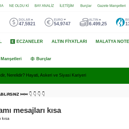
RA
NE OLDU Kİ
BAY ANALİZ
İLETİŞİM
Burçlar
Gazete Manşetleri
DOLAR
EURO
ALTIN
BI
47,5921
54,9747
6.499,25
1
L
ECZANELER
ALTIN FİYATLARI
MALATYA NOT
 Manşetleri
Burçlar
ir, Nerelidir? Hayati, Askeri ve Siyasi Kariyeri
𝗔𝗕i𝗟i𝗥𝗦i𝗡i𝗭 ⏮⏮ 👇 👇 👇 👇
mı mesajları kısa
ı kısa