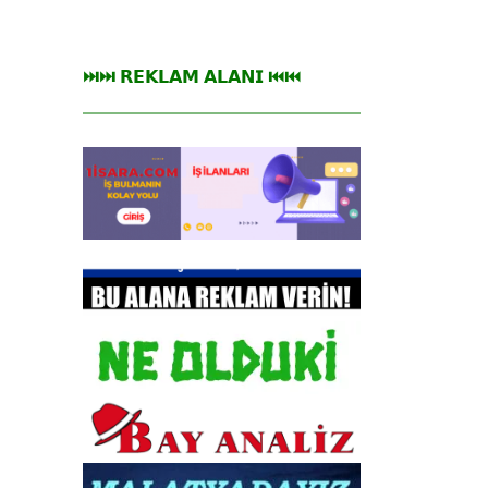
⏭⏭ 𝗥𝗘𝗞𝗟𝗔𝗠 𝗔𝗟𝗔𝗡𝗜 ⏮⏮