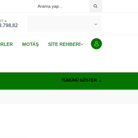
ST
°C
MALATYA
3.798,82
PARÇALI BULUTLU
ERLER
MOTAŞ
SİTE REHBERİ
TÜMÜNÜ GÖSTER →