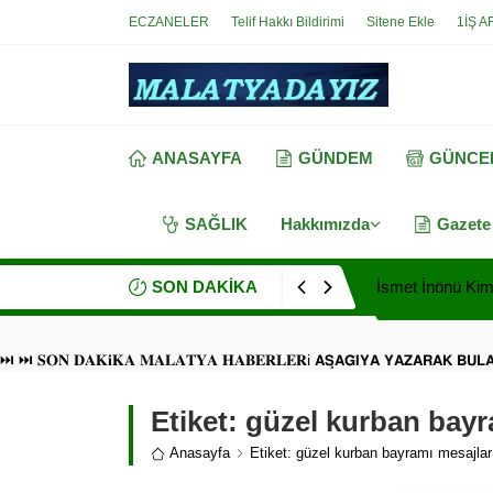
ECZANELER
Telif Hakkı Bildirimi
Sitene Ekle
1İŞ A
ANASAYFA
GÜNDEM
GÜNCE
SAĞLIK
Hakkımızda
Gazete
SON DAKİKA
İsmet İnönü Kimd
⏭ ⏭ 𝐒𝐎𝐍 𝐃𝐀𝐊𝐢𝐊𝐀 𝐌𝐀𝐋𝐀𝐓𝐘𝐀 𝐇𝐀𝐁𝐄𝐑𝐋𝐄𝐑i 𝗔𝗦̧𝗔𝗚̆𝗜𝗬𝗔 𝗬𝗔𝗭𝗔𝗥𝗔𝗞 𝗕𝗨
Etiket:
güzel kurban bayra
Anasayfa
Etiket: güzel kurban bayramı mesajlar