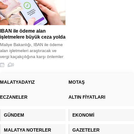
IBAN ile ödeme alan
işletmelere büyük ceza yolda
Maliye Bakanlığı, IBAN ile ödeme
alan işletmeleri araştıracak ve
vergi kaçakçılığına karşı önlemler
alacak. Bu iş yerlerine ceza
0
uygulanacak ve vergi kaçıran
kişiler tespit edilecek.
MALATYADAYIZ
MOTAŞ
ECZANELER
ALTIN FİYATLARI
GÜNDEM
EKONOMİ
MALATYA NOTERLER
GAZETELER