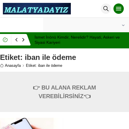
°C
MALATYA
AÇIK
İsmet İnönü Kimdir, Nerelidir? Hayati, Askeri ve
Siyasi Kariyeri
Etiket:
iban ile ödeme
Anasayfa
Etiket: iban ile ödeme
👉 BU ALANA REKLAM
VEREBİLİRSİNİZ👈