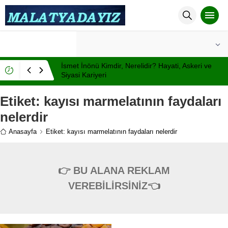
°C
MALATYA
AÇIK
İsmet İnönü Kimdir, Nerelidir? Hayati, Askeri ve
Siyasi Kariyeri
Etiket:
kayısı marmelatının faydaları
nelerdir
Anasayfa
Etiket: kayısı marmelatının faydaları nelerdir
👉 BU ALANA REKLAM
VEREBİLİRSİNİZ👈