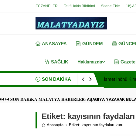
ECZANELER
Telif Hakkı Bildirimi
Sitene Ekle
1İŞ A
ANASAYFA
GÜNDEM
GÜNCE
SAĞLIK
Hakkımızda
Gazete
SON DAKİKA
İsmet İnönü Kimd
⏭ ⏭ 𝐒𝐎𝐍 𝐃𝐀𝐊𝐢𝐊𝐀 𝐌𝐀𝐋𝐀𝐓𝐘𝐀 𝐇𝐀𝐁𝐄𝐑𝐋𝐄𝐑i 𝗔𝗦̧𝗔𝗚̆𝗜𝗬𝗔 𝗬𝗔𝗭𝗔𝗥𝗔𝗞 𝗕𝗨
Etiket:
kayısının faydaları
Anasayfa
Etiket: kayısının faydaları kuru