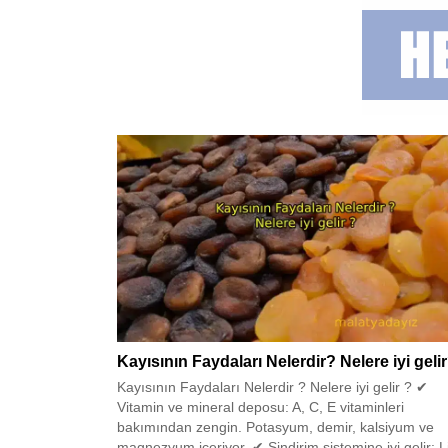
Kayısının Faydaları Nelerdir? Nelere iyi geli
Kayısının Faydaları Nelerdir ? Nelere iyi gelir ? ✔
Vitamin ve mineral deposu: A, C, E vitaminleri
bakımından zengin. Potasyum, demir, kalsiyum ve
magnezyum içeriyor. ✔ Sindirim sistemine iyi gelir: Li