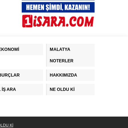
EKONOMİ
MALATYA
NOTERLER
BURÇLAR
HAKKIMIZDA
1 İŞ ARA
NE OLDU Kİ
LDU Kİ