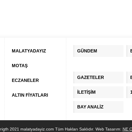
MALATYADAYIZ
GÜNDEM
MOTAŞ
GAZETELER
ECZANELER
İLETİŞİM
ALTIN FİYATLARI
BAY ANALİZ
rigth 2021 malatyadayiz.com Tüm Hakları Saklıdır. Web Tasarım:
NE O