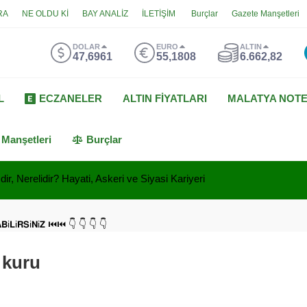
RA
NE OLDU Kİ
BAY ANALİZ
İLETİŞİM
Burçlar
Gazete Manşetleri
DOLAR
EURO
ALTIN
47,6961
55,1808
6.662,82
L
ECZANELER
ALTIN FİYATLARI
MALATYA NOT
 Manşetleri
Burçlar
ir, Nerelidir? Hayati, Askeri ve Siyasi Kariyeri
𝗔𝗕i𝗟i𝗥𝗦i𝗡i𝗭 ⏮⏮ 👇 👇 👇 👇
 kuru