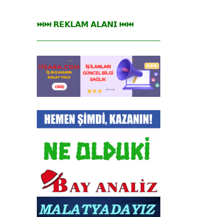
⏭⏭ 𝗥𝗘𝗞𝗟𝗔𝗠 𝗔𝗟𝗔𝗡𝗜 ⏮⏮