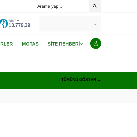
BIST
°C
MALATYA
13.779,39
AÇIK
ERLER
MOTAŞ
SİTE REHBERİ
TÜMÜNÜ GÖSTER →