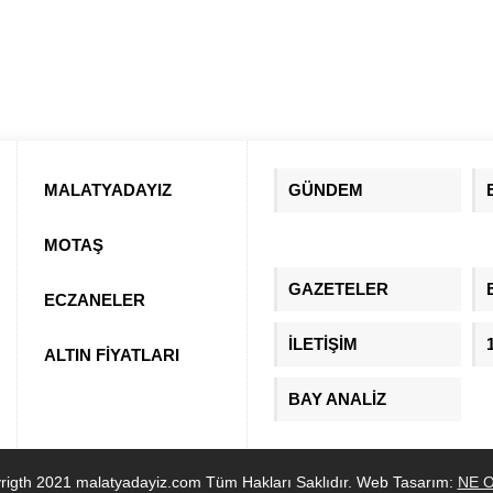
MALATYADAYIZ
GÜNDEM
MOTAŞ
GAZETELER
ECZANELER
İLETİŞİM
ALTIN FİYATLARI
BAY ANALİZ
rigth 2021 malatyadayiz.com Tüm Hakları Saklıdır. Web Tasarım:
NE O