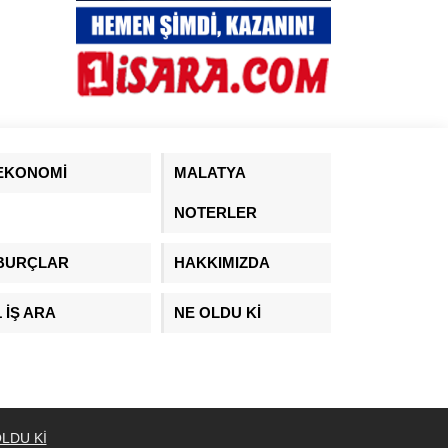
EKONOMİ
MALATYA
NOTERLER
BURÇLAR
HAKKIMIZDA
1 İŞ ARA
NE OLDU Kİ
LDU Kİ