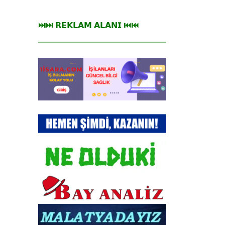
⏭⏭ 𝗥𝗘𝗞𝗟𝗔𝗠 𝗔𝗟𝗔𝗡𝗜 ⏮⏮