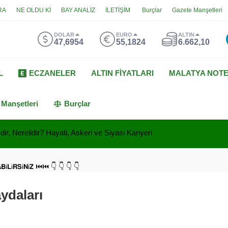
RA
NE OLDU Kİ
BAY ANALİZ
İLETİŞİM
Burçlar
Gazete Manşetleri
DOLAR
EURO
ALTIN
47,6954
55,1824
6.662,10
L
ECZANELER
ALTIN FİYATLARI
MALATYA NOT
 Manşetleri
Burçlar
ir, Nerelidir? Hayati, Askeri ve Siyasi Kariyeri
𝗔𝗕i𝗟i𝗥𝗦i𝗡i𝗭 ⏮⏮ 👇 👇 👇 👇
aydaları