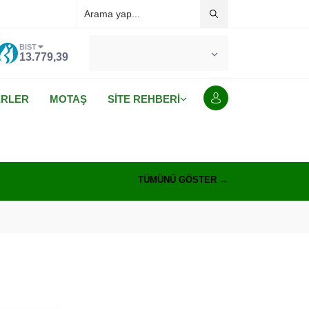
BIST
°C
MALATYA
13.779,39
AÇIK
ERLER
MOTAŞ
SİTE REHBERİ
TÜMÜNÜ GÖSTER →