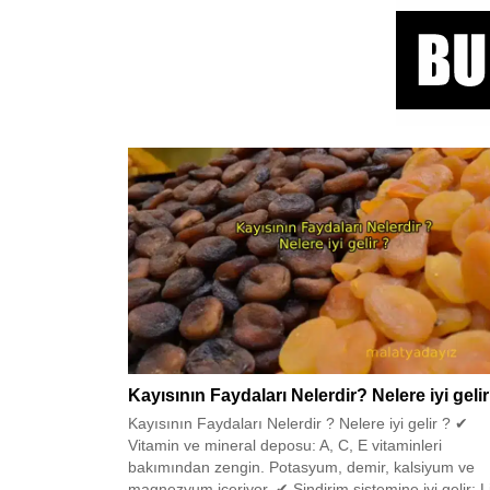
Kayısının Faydaları Nelerdir? Nelere iyi geli
Kayısının Faydaları Nelerdir ? Nelere iyi gelir ? ✔
Vitamin ve mineral deposu: A, C, E vitaminleri
bakımından zengin. Potasyum, demir, kalsiyum ve
magnezyum içeriyor. ✔ Sindirim sistemine iyi gelir: Li