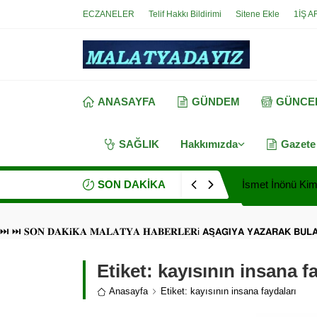
ECZANELER
Telif Hakkı Bildirimi
Sitene Ekle
1İŞ A
ANASAYFA
GÜNDEM
GÜNCE
SAĞLIK
Hakkımızda
Gazete
SON DAKİKA
İsmet İnönü Kimd
⏭ ⏭ 𝐒𝐎𝐍 𝐃𝐀𝐊𝐢𝐊𝐀 𝐌𝐀𝐋𝐀𝐓𝐘𝐀 𝐇𝐀𝐁𝐄𝐑𝐋𝐄𝐑i 𝗔𝗦̧𝗔𝗚̆𝗜𝗬𝗔 𝗬𝗔𝗭𝗔𝗥𝗔𝗞 𝗕𝗨
Etiket:
kayısının insana f
Anasayfa
Etiket: kayısının insana faydaları