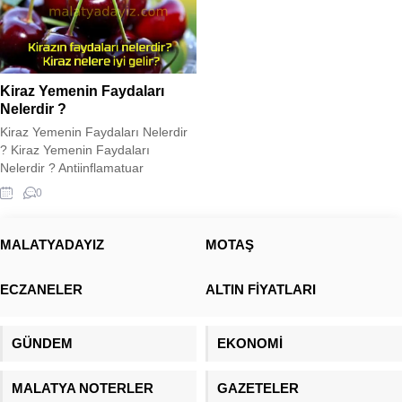
Kiraz Yemenin Faydaları
Nelerdir ?
Kiraz Yemenin Faydaları Nelerdir
? Kiraz Yemenin Faydaları
Nelerdir ? Antiinflamatuar
özelliklere sahip bir antioksidan
0
deposu olan kiraz, iltihaplanma ve
hastalık semptomlarını azaltabilir.
Kirazın faydaları hakkında daha
MALATYADAYIZ
MOTAŞ
fazla bilgi için makalemize bakın…
Kiraz yemenin faydaları nelerdir?
ECZANELER
ALTIN FİYATLARI
Kiraz ağaçta çiçek açarak baharı,
meyve vererek yazı müjdeler. Sert
bir sert çekirdekli meyve...
GÜNDEM
EKONOMİ
MALATYA NOTERLER
GAZETELER