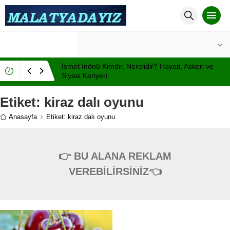
°C
MALATYA
PARÇALI BULUTLU
İsmet İnönü Kimdir, Nerelidir? Hayati, Askeri ve
Siyasi Kariyeri
Etiket:
kiraz dalı oyunu
Anasayfa
Etiket: kiraz dalı oyunu
👉 BU ALANA REKLAM
VEREBİLİRSİNİZ👈