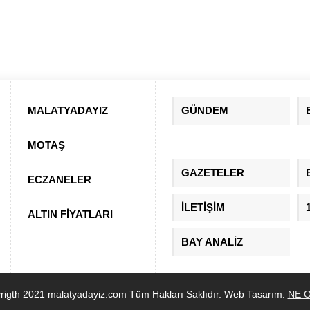
MALATYADAYIZ
GÜNDEM
MOTAŞ
GAZETELER
ECZANELER
İLETİŞİM
ALTIN FİYATLARI
BAY ANALİZ
rigth 2021 malatyadayiz.com Tüm Hakları Saklıdır. Web Tasarım:
NE O