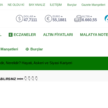
RA
NE OLDU Kİ
BAY ANALİZ
İLETİŞİM
Burçlar
Gazete Manşetleri
DOLAR
EURO
ALTIN
47,7111
55,1881
6.660,55
L
ECZANELER
ALTIN FİYATLARI
MALATYA NOT
 Manşetleri
Burçlar
ir, Nerelidir? Hayati, Askeri ve Siyasi Kariyeri
𝗔𝗕i𝗟i𝗥𝗦i𝗡i𝗭 ⏮⏮ 👇 👇 👇 👇