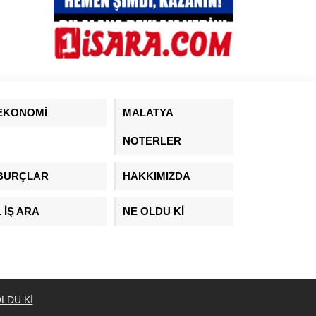
EKONOMİ
MALATYA
NOTERLER
BURÇLAR
HAKKIMIZDA
1 İŞ ARA
NE OLDU Kİ
LDU Kİ