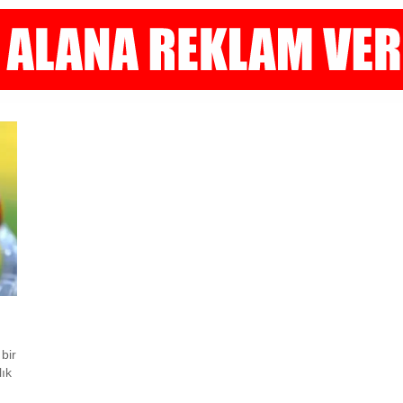
bir
lık