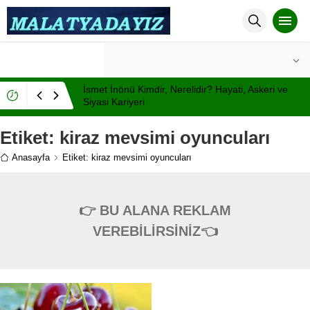
°C
MALATYA
PARÇALI BULUTLU
İsmet İnönü Kimdir, Nerelidir? Hayati, Askeri ve
Siyasi Kariyeri
Etiket:
kiraz mevsimi oyuncuları
Anasayfa
Etiket: kiraz mevsimi oyuncuları
👉 BU ALANA REKLAM
VEREBİLİRSİNİZ👈