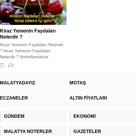
Kiraz Yemenin Faydaları
Nelerdir ?
Kiraz Yemenin Faydaları Nelerdir
? Kiraz Yemenin Faydaları
Nelerdir ? Antiinflamatuar
özelliklere sahip bir antioksidan
0
deposu olan kiraz, iltihaplanma ve
hastalık semptomlarını azaltabilir.
Kirazın faydaları hakkında daha
MALATYADAYIZ
MOTAŞ
fazla bilgi için makalemize bakın…
Kiraz yemenin faydaları nelerdir?
ECZANELER
ALTIN FİYATLARI
Kiraz ağaçta çiçek açarak baharı,
meyve vererek yazı müjdeler. Sert
bir sert çekirdekli meyve...
GÜNDEM
EKONOMİ
MALATYA NOTERLER
GAZETELER