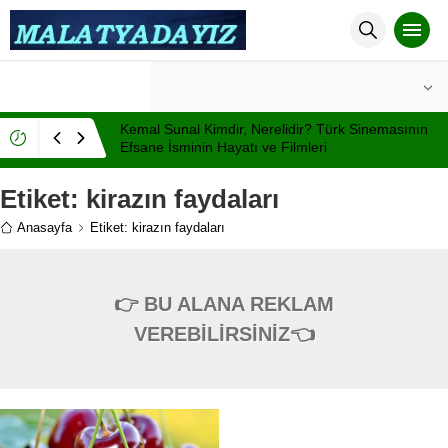
°C
MALATYA
AÇIK
Kemal Sunal Kimdir, Nerelidir? Türk Sinemasının
Efsane İsminin Hayatı ve Filmleri
Etiket:
kirazın faydaları
Anasayfa
Etiket: kirazın faydaları
👉 BU ALANA REKLAM
VEREBİLİRSİNİZ👈