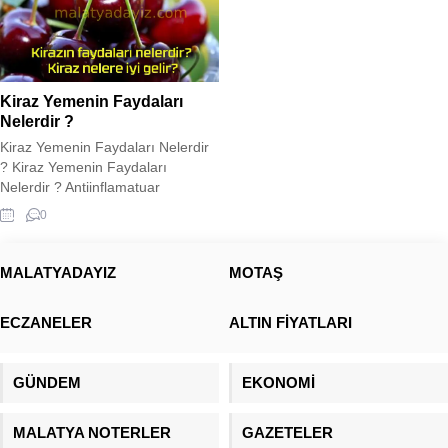
Kiraz Yemenin Faydaları
Nelerdir ?
Kiraz Yemenin Faydaları Nelerdir
? Kiraz Yemenin Faydaları
Nelerdir ? Antiinflamatuar
özelliklere sahip bir antioksidan
0
deposu olan kiraz, iltihaplanma ve
hastalık semptomlarını azaltabilir.
Kirazın faydaları hakkında daha
MALATYADAYIZ
MOTAŞ
fazla bilgi için makalemize bakın…
Kiraz yemenin faydaları nelerdir?
ECZANELER
ALTIN FİYATLARI
Kiraz ağaçta çiçek açarak baharı,
meyve vererek yazı müjdeler. Sert
bir sert çekirdekli meyve...
GÜNDEM
EKONOMİ
MALATYA NOTERLER
GAZETELER