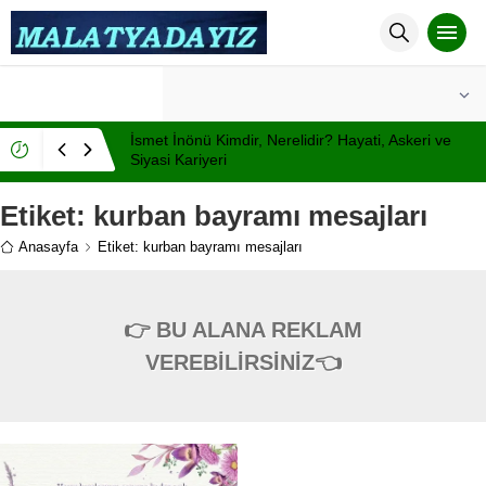
°C
MALATYA
AÇIK
İsmet İnönü Kimdir, Nerelidir? Hayati, Askeri ve
Siyasi Kariyeri
Etiket:
kurban bayramı mesajları
Anasayfa
Etiket: kurban bayramı mesajları
👉 BU ALANA REKLAM
VEREBİLİRSİNİZ👈