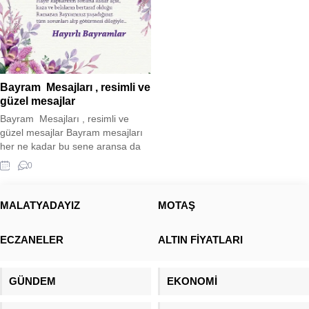
Bayram Mesajları , resimli ve
güzel mesajlar
Bayram Mesajları , resimli ve
güzel mesajlar Bayram mesajları
her ne kadar bu sene aransa da
buruk bir bayram sevinci
0
yaşamaktayız. Tam 11 ilimizde
yaşanan deprem felaketi
nedeniyle buruk bir sevinç
MALATYADAYIZ
MOTAŞ
yaşamaktayız. Aradan koca 1 yıl
geçmiş olsa da acısı hala
ECZANELER
ALTIN FİYATLARI
insanlarımızın içinde
yaşamaktadır. Sizler için bayram
mesajı paylaşımında bulunduk....
GÜNDEM
EKONOMİ