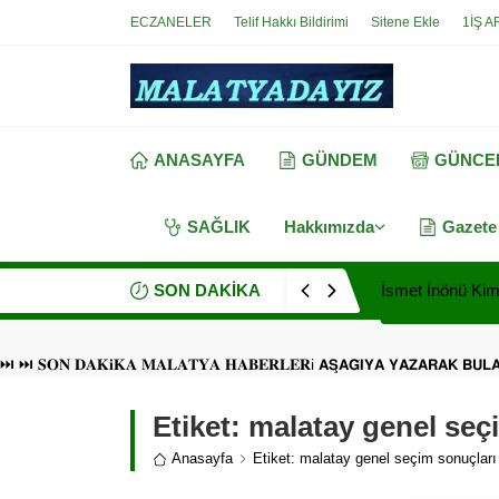
ECZANELER
Telif Hakkı Bildirimi
Sitene Ekle
1İŞ A
ANASAYFA
GÜNDEM
GÜNCE
SAĞLIK
Hakkımızda
Gazete
SON DAKİKA
İsmet İnönü Kimd
⏭ ⏭ 𝐒𝐎𝐍 𝐃𝐀𝐊𝐢𝐊𝐀 𝐌𝐀𝐋𝐀𝐓𝐘𝐀 𝐇𝐀𝐁𝐄𝐑𝐋𝐄𝐑i 𝗔𝗦̧𝗔𝗚̆𝗜𝗬𝗔 𝗬𝗔𝗭𝗔𝗥𝗔𝗞 𝗕𝗨
Etiket:
malatay genel seç
Anasayfa
Etiket: malatay genel seçim sonuçları