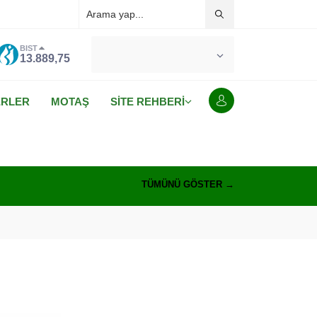
BIST
°C
MALATYA
13.889,75
AÇIK
ERLER
MOTAŞ
SİTE REHBERİ
TÜMÜNÜ GÖSTER →