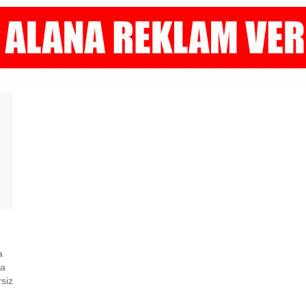
a
da
siz