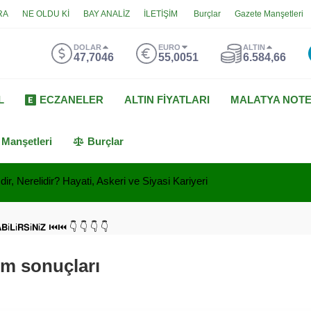
RA
NE OLDU Kİ
BAY ANALİZ
İLETİŞİM
Burçlar
Gazete Manşetleri
DOLAR
EURO
ALTIN
47,7046
55,0051
6.584,66
L
ECZANELER
ALTIN FİYATLARI
MALATYA NOT
 Manşetleri
Burçlar
ir, Nerelidir? Hayati, Askeri ve Siyasi Kariyeri
𝗔𝗕i𝗟i𝗥𝗦i𝗡i𝗭 ⏮⏮ 👇 👇 👇 👇
im sonuçları