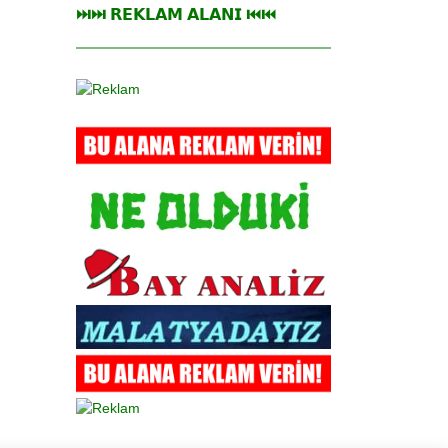
⏭⏭ 𝗥𝗘𝗞𝗟𝗔𝗠 𝗔𝗟𝗔𝗡𝗜 ⏮⏮