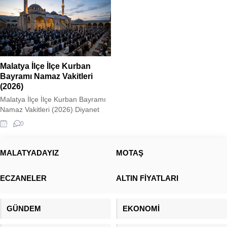
Malatya İlçe İlçe Kurban
Bayramı Namaz Vakitleri
(2026)
Malatya İlçe İlçe Kurban Bayramı
Namaz Vakitleri (2026) Diyanet
İşleri Başkanlığı, 27 Mayıs 2026
0
Çarşamba günü eda edilecek
Kurban Bayramı namaz vakitlerini
resmi olarak duyurdu. Malatya
MALATYADAYIZ
MOTAŞ
genelinde bayram coşkusu ve
namaz saati heyecanı yaşanırken,
ECZANELER
ALTIN FİYATLARI
şehrin doğusu ve batısı arasındaki
coğrafi konum farkından ötürü
ilçelerde namaz vakitleri birkaç
GÜNDEM
EKONOMİ
dakikalık değişiklikler gösteriyor....