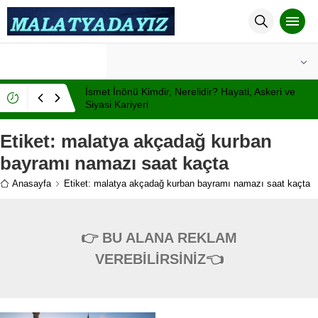
°C
MALATYA
PARÇALI BULUTLU
İsmet İnönü Kimdir, Nerelidir? Hayati, Askeri ve
Siyasi Kariyeri
Etiket:
malatya akçadağ kurban
bayramı namazı saat kaçta
Anasayfa
Etiket: malatya akçadağ kurban bayramı namazı saat kaçta
👉 BU ALANA REKLAM
VEREBİLİRSİNİZ👈