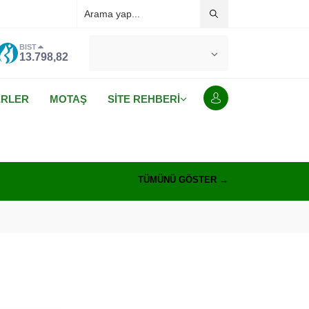
BIST
°C
MALATYA
13.798,82
AÇIK
ERLER
MOTAŞ
SİTE REHBERİ
TÜMÜNÜ GÖSTER →