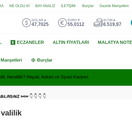
RA
NE OLDU Kİ
BAY ANALİZ
İLETİŞİM
Burçlar
Gazete Manşetleri
DOLAR
EURO
ALTIN
47,7025
55,0112
6.519,97
L
ECZANELER
ALTIN FİYATLARI
MALATYA NOT
 Manşetleri
Burçlar
ir, Nerelidir? Hayati, Askeri ve Siyasi Kariyeri
𝗔𝗕i𝗟i𝗥𝗦i𝗡i𝗭 ⏮⏮ 👇 👇 👇 👇
valilik