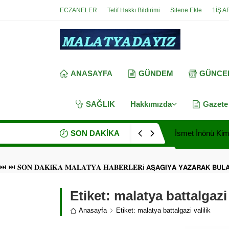
ECZANELER
Telif Hakkı Bildirimi
Sitene Ekle
1İŞ A
ANASAYFA
GÜNDEM
GÜNCE
SAĞLIK
Hakkımızda
Gazete
SON DAKİKA
İsmet İnönü Kimd
⏭ ⏭ 𝐒𝐎𝐍 𝐃𝐀𝐊𝐢𝐊𝐀 𝐌𝐀𝐋𝐀𝐓𝐘𝐀 𝐇𝐀𝐁𝐄𝐑𝐋𝐄𝐑i 𝗔𝗦̧𝗔𝗚̆𝗜𝗬𝗔 𝗬𝗔𝗭𝗔𝗥𝗔𝗞 𝗕𝗨
Etiket:
malatya battalgazi 
Anasayfa
Etiket: malatya battalgazi valilik