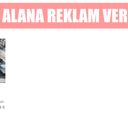
gun
i 6