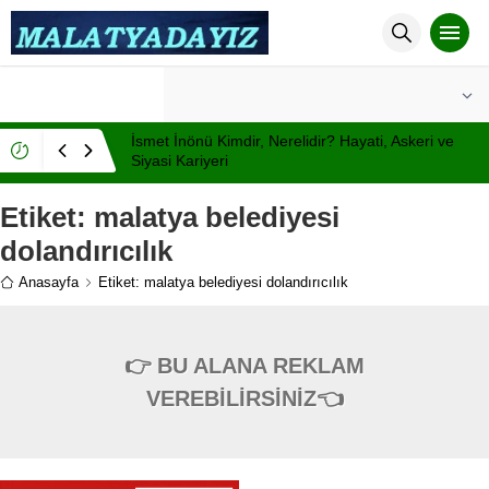
°C
MALATYA
PARÇALI BULUTLU
İsmet İnönü Kimdir, Nerelidir? Hayati, Askeri ve
Siyasi Kariyeri
Etiket:
malatya belediyesi
dolandırıcılık
Anasayfa
Etiket: malatya belediyesi dolandırıcılık
👉 BU ALANA REKLAM
VEREBİLİRSİNİZ👈