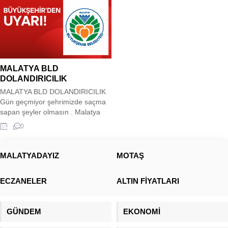
MALATYA BLD
DOLANDIRICILIK
MALATYA BLD DOLANDIRICILIK
Gün geçmiyor şehrimizde saçma
sapan şeyler olmasın . Malatya
Büyükşehir belediyesini resmi
0
mesaj sisteminden dolandırıcılık
mesajları geliyor. Sonrasında
büyükşehir belediyesi aynı
MALATYADAYIZ
MOTAŞ
mesajın üzerine dolandırıcılık
uyarısında bulunuyor. Ortada bir
ECZANELER
ALTIN FİYATLARI
sıkıntı var eğer bu mesaj aynı
yerden atıldı ise uyarı ile beraber
özür mesajı da yayınlanabilirdi.
GÜNDEM
EKONOMİ
BÜYÜKŞEHİR BELEDİYESİNDEN
DOLANDIRICILIK...