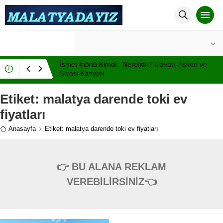
°C
MALATYA
AÇIK
İsmet İnönü Kimdir, Nerelidir? Hayati, Askeri ve
Siyasi Kariyeri
Etiket:
malatya darende toki ev
fiyatları
Anasayfa
Etiket: malatya darende toki ev fiyatları
👉 BU ALANA REKLAM
VEREBİLİRSİNİZ👈