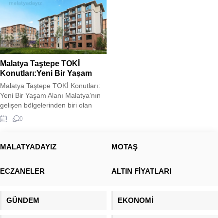
Malatya Taştepe TOKİ
Konutları:Yeni Bir Yaşam
Malatya Taştepe TOKİ Konutları:
Yeni Bir Yaşam Alanı Malatya’nın
gelişen bölgelerinden biri olan
Taştepe’de, TOKİ tarafından inşa
0
edilen yeni konutlar, modern
şehirleşme anlayışını bölgeye
taşıyor. Deprem riski taşıyan
MALATYADAYIZ
MOTAŞ
bölgelerde güvenli ve dayanıklı
yapılar inşa etmeyi hedefleyen
ECZANELER
ALTIN FİYATLARI
TOKİ, Taştepe’deki projede de
sağlam zemin etütleri ve güncel
inşaat teknolojilerini kullanarak
GÜNDEM
EKONOMİ
güvenli yaşam...