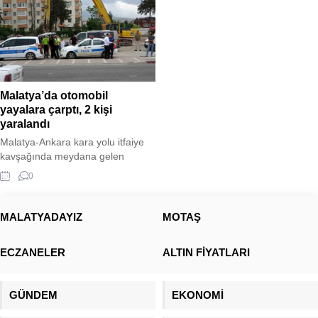
Malatya’da otomobil
yayalara çarptı, 2 kişi
yaralandı
Malatya-Ankara kara yolu itfaiye
kavşağında meydana gelen
kazada, yolun karşısına geçmeye
0
çalışan yayalara otomobil çarptı.
Kazada 2 kişi yaralandı. Yaralılar,
Malatya Eğitim ve Araştırma
MALATYADAYIZ
MOTAŞ
Hastanesi'ne kaldırıldı. Yaralıların
sağlık durumları iyi olduğu
ECZANELER
ALTIN FİYATLARI
öğrenilirken, kazayla ilgili inceleme
başlatıldı.
GÜNDEM
EKONOMİ