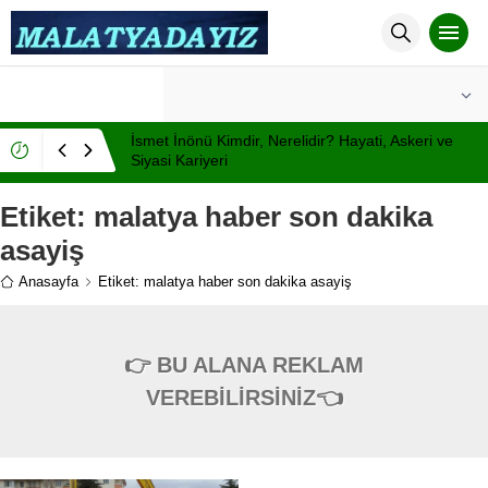
°C
MALATYA
AÇIK
İsmet İnönü Kimdir, Nerelidir? Hayati, Askeri ve
Siyasi Kariyeri
Etiket:
malatya haber son dakika
asayiş
Anasayfa
Etiket: malatya haber son dakika asayiş
👉 BU ALANA REKLAM
VEREBİLİRSİNİZ👈