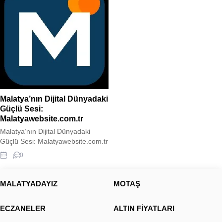
Malatya’nın Dijital Dünyadaki
Güçlü Sesi:
Malatyawebsite.com.tr
Malatya’nın Dijital Dünyadaki
Güçlü Sesi: Malatyawebsite.com.tr
Malatyawebsite Malatya’nın
0
nabzını tutan, şehrin kültürel
mirasını modern yayıncılık
anlayışıyla birleştiren
MALATYADAYIZ
MOTAŞ
Malatyawebsite.com.tr, bölgenin
en kapsamlı ve dinamik şehir-
ECZANELER
ALTIN FİYATLARI
haber portalı olarak yayın
hayatına devam ediyor.