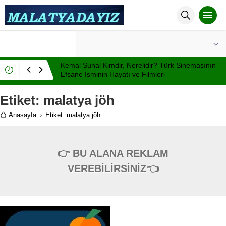
°C
MALATYA
AÇIK
Kemal Sunal Kimdir, Nerelidir? Türk Sinemasının
Efsane İsminin Hayatı ve Filmleri
Etiket:
malatya jöh
Anasayfa
Etiket: malatya jöh
👉 BU ALANA REKLAM
VEREBİLİRSİNİZ👈