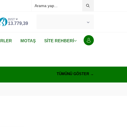
BIST
°C
MALATYA
13.779,39
AÇIK
ERLER
MOTAŞ
SİTE REHBERİ
TÜMÜNÜ GÖSTER →