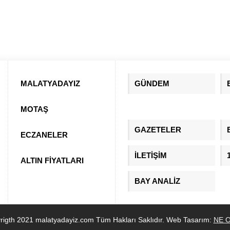
MALATYADAYIZ
GÜNDEM
MOTAŞ
GAZETELER
ECZANELER
İLETİŞİM
ALTIN FİYATLARI
BAY ANALİZ
rigth 2021 malatyadayiz.com Tüm Hakları Saklıdır. Web Tasarım:
NE O