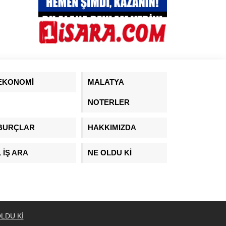
EKONOMİ
MALATYA
NOTERLER
BURÇLAR
HAKKIMIZDA
1 İŞ ARA
NE OLDU Kİ
LDU Kİ