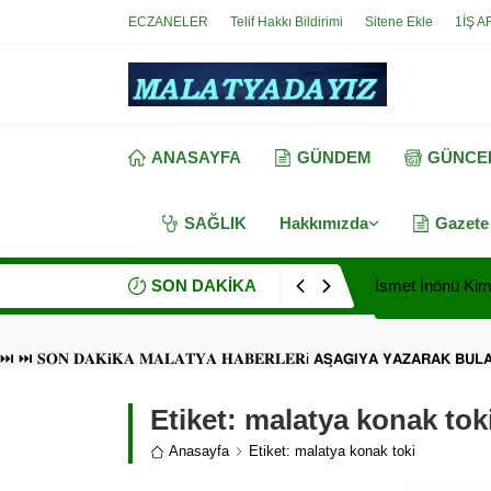
ECZANELER
Telif Hakkı Bildirimi
Sitene Ekle
1İŞ A
ANASAYFA
GÜNDEM
GÜNCE
SAĞLIK
Hakkımızda
Gazete
SON DAKİKA
İsmet İnönü Kimd
⏭ ⏭ 𝐒𝐎𝐍 𝐃𝐀𝐊𝐢𝐊𝐀 𝐌𝐀𝐋𝐀𝐓𝐘𝐀 𝐇𝐀𝐁𝐄𝐑𝐋𝐄𝐑i 𝗔𝗦̧𝗔𝗚̆𝗜𝗬𝗔 𝗬𝗔𝗭𝗔𝗥𝗔𝗞 𝗕𝗨
Etiket:
malatya konak tok
Anasayfa
Etiket: malatya konak toki