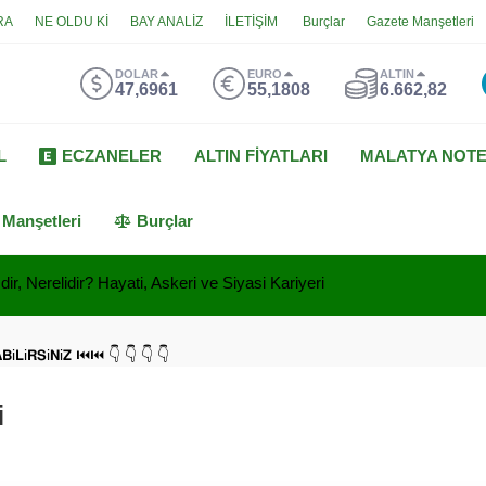
RA
NE OLDU Kİ
BAY ANALİZ
İLETİŞİM
Burçlar
Gazete Manşetleri
DOLAR
EURO
ALTIN
47,6961
55,1808
6.662,82
L
ECZANELER
ALTIN FİYATLARI
MALATYA NOT
 Manşetleri
Burçlar
ir, Nerelidir? Hayati, Askeri ve Siyasi Kariyeri
𝗔𝗕i𝗟i𝗥𝗦i𝗡i𝗭 ⏮⏮ 👇 👇 👇 👇
i