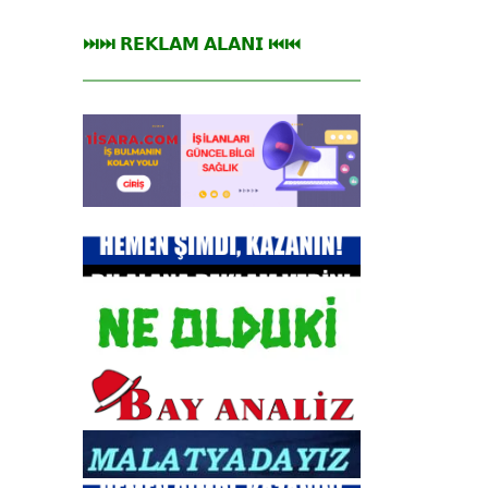
⏭⏭ 𝗥𝗘𝗞𝗟𝗔𝗠 𝗔𝗟𝗔𝗡𝗜 ⏮⏮