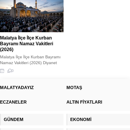
Malatya İlçe İlçe Kurban
Bayramı Namaz Vakitleri
(2026)
Malatya İlçe İlçe Kurban Bayramı
Namaz Vakitleri (2026) Diyanet
İşleri Başkanlığı, 27 Mayıs 2026
0
Çarşamba günü eda edilecek
Kurban Bayramı namaz vakitlerini
resmi olarak duyurdu. Malatya
MALATYADAYIZ
MOTAŞ
genelinde bayram coşkusu ve
namaz saati heyecanı yaşanırken,
ECZANELER
ALTIN FİYATLARI
şehrin doğusu ve batısı arasındaki
coğrafi konum farkından ötürü
ilçelerde namaz vakitleri birkaç
GÜNDEM
EKONOMİ
dakikalık değişiklikler gösteriyor....