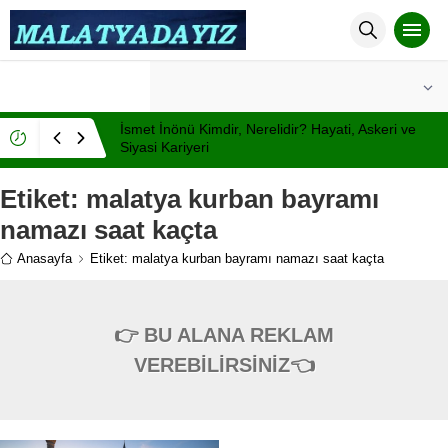
°C
MALATYA
AÇIK
İsmet İnönü Kimdir, Nerelidir? Hayati, Askeri ve
Siyasi Kariyeri
Etiket:
malatya kurban bayramı
namazı saat kaçta
Anasayfa
Etiket: malatya kurban bayramı namazı saat kaçta
👉 BU ALANA REKLAM
VEREBİLİRSİNİZ👈