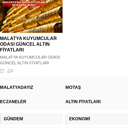
MALATYA KUYUMCULAR
ODASI GÜNCEL ALTIN
FİYATLARI
MALATYA KUYUMCULAR ODASI
GÜNCEL ALTIN FİYATLARI
Malatya‘da altın fiyatları güncel
0
olarak sizler için sitemizde yer
almaktadır. Altın gün geçmiyor ki
yerinde dursun. Her gün her
MALATYADAYIZ
MOTAŞ
dakika farklılık göstermektedir.
Zaten kuyumcuya gittiğimiz
ECZANELER
ALTIN FİYATLARI
zamanda güncel anlık listeden
fiyatlara bakarak satış
yapmaktadır. ALTIN FİYATLARI
GÜNDEM
EKONOMİ
NEDEN SÜREKLİ DEĞİŞİYOR ?
Altın fiyatının yükselmesi,