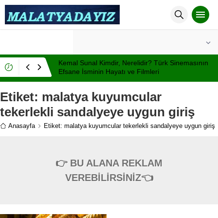
°C
MALATYA
AÇIK
Kemal Sunal Kimdir, Nerelidir? Türk Sinemasının
Efsane İsminin Hayatı ve Filmleri
Etiket:
malatya kuyumcular
tekerlekli sandalyeye uygun giriş
Anasayfa
Etiket: malatya kuyumcular tekerlekli sandalyeye uygun giriş
👉 BU ALANA REKLAM
VEREBİLİRSİNİZ👈