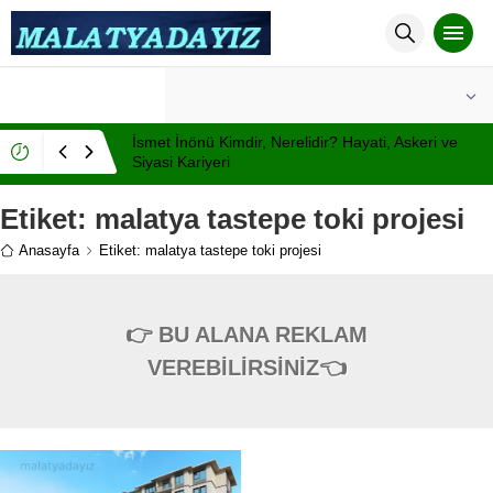
°C
MALATYA
PARÇALI BULUTLU
İsmet İnönü Kimdir, Nerelidir? Hayati, Askeri ve
Siyasi Kariyeri
Etiket:
malatya tastepe toki projesi
Anasayfa
Etiket: malatya tastepe toki projesi
👉 BU ALANA REKLAM
VEREBİLİRSİNİZ👈