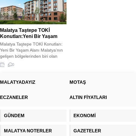
Malatya Taştepe TOKİ
Konutları:Yeni Bir Yaşam
Malatya Taştepe TOKİ Konutları:
Yeni Bir Yaşam Alanı Malatya’nın
gelişen bölgelerinden biri olan
Taştepe’de, TOKİ tarafından inşa
0
edilen yeni konutlar, modern
şehirleşme anlayışını bölgeye
taşıyor. Deprem riski taşıyan
MALATYADAYIZ
MOTAŞ
bölgelerde güvenli ve dayanıklı
yapılar inşa etmeyi hedefleyen
ECZANELER
ALTIN FİYATLARI
TOKİ, Taştepe’deki projede de
sağlam zemin etütleri ve güncel
inşaat teknolojilerini kullanarak
GÜNDEM
EKONOMİ
güvenli yaşam...
MALATYA NOTERLER
GAZETELER