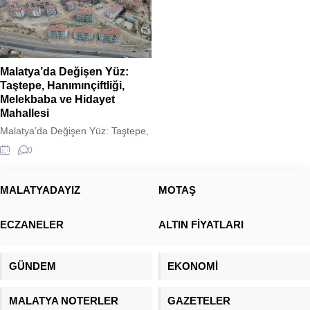
Malatya’da Değişen Yüz:
Taştepe, Hanımınçiftliği,
Melekbaba ve Hidayet
Mahallesi
Malatya’da Değişen Yüz: Taştepe,
Hanımınçiftliği, Melekbaba ve
0
Hidayet Mahallesi Malatya
Taştepe
,Hanımınçiftliği,melekbaba,hidayet
MALATYADAYIZ
MOTAŞ
mahallesi ve şehit fevzi yeni bir
görüntüye kavuşmak üzere. Çok
ECZANELER
ALTIN FİYATLARI
değil 1 yol öncesinde varoş
mahalle olarak adlandırılan yerler
şimdilerde Toki konutlarının
GÜNDEM
EKONOMİ
yükselmesi ile yeni bir çehre
kazandı. Taştepe,
Hanımınçiftliği, Melekbaba ve
MALATYA NOTERLER
GAZETELER