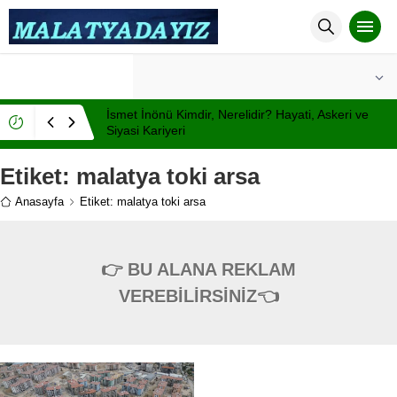
°C
MALATYA
AÇIK
İsmet İnönü Kimdir, Nerelidir? Hayati, Askeri ve
Siyasi Kariyeri
Etiket:
malatya toki arsa
Anasayfa
Etiket: malatya toki arsa
👉 BU ALANA REKLAM
VEREBİLİRSİNİZ👈