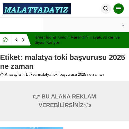
°C
MALATYA
AZ BULUTLU
İsmet İnönü Kimdir, Nerelidir? Hayati, Askeri ve
Siyasi Kariyeri
Etiket:
malatya toki başvurusu 2025
ne zaman
Anasayfa
Etiket: malatya toki başvurusu 2025 ne zaman
👉 BU ALANA REKLAM
VEREBİLİRSİNİZ👈