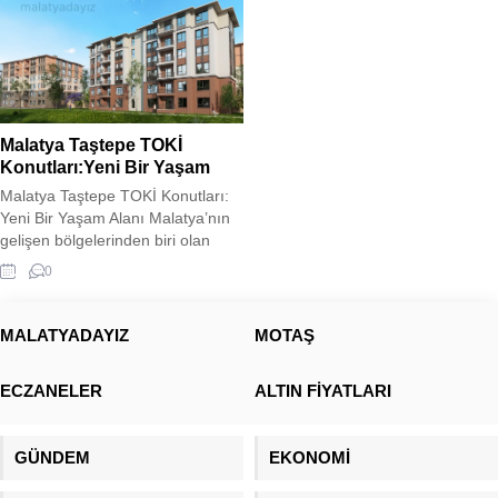
Malatya Taştepe TOKİ
Konutları:Yeni Bir Yaşam
Malatya Taştepe TOKİ Konutları:
Yeni Bir Yaşam Alanı Malatya’nın
gelişen bölgelerinden biri olan
Taştepe’de, TOKİ tarafından inşa
0
edilen yeni konutlar, modern
şehirleşme anlayışını bölgeye
taşıyor. Deprem riski taşıyan
MALATYADAYIZ
MOTAŞ
bölgelerde güvenli ve dayanıklı
yapılar inşa etmeyi hedefleyen
ECZANELER
ALTIN FİYATLARI
TOKİ, Taştepe’deki projede de
sağlam zemin etütleri ve güncel
inşaat teknolojilerini kullanarak
GÜNDEM
EKONOMİ
güvenli yaşam...