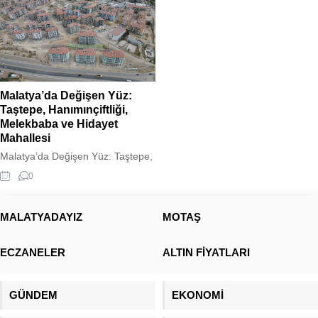
Malatya’da Değişen Yüz:
Taştepe, Hanımınçiftliği,
Melekbaba ve Hidayet
Mahallesi
Malatya’da Değişen Yüz: Taştepe,
Hanımınçiftliği, Melekbaba ve
0
Hidayet Mahallesi Malatya
Taştepe
,Hanımınçiftliği,melekbaba,hidayet
MALATYADAYIZ
MOTAŞ
mahallesi ve şehit fevzi yeni bir
görüntüye kavuşmak üzere. Çok
ECZANELER
ALTIN FİYATLARI
değil 1 yol öncesinde varoş
mahalle olarak adlandırılan yerler
şimdilerde Toki konutlarının
GÜNDEM
EKONOMİ
yükselmesi ile yeni bir çehre
kazandı. Taştepe,