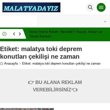
°C
MALATYA
PARÇALI BULUTLU
İsmet İnönü Kimdir, Nerelidir? Hayati, Askeri ve
Siyasi Kariyeri
Etiket:
malatya toki deprem
konutları çekilişi ne zaman
Anasayfa
Etiket: malatya toki deprem konutları çekilişi ne zaman
👉 BU ALANA REKLAM
VEREBİLİRSİNİZ👈