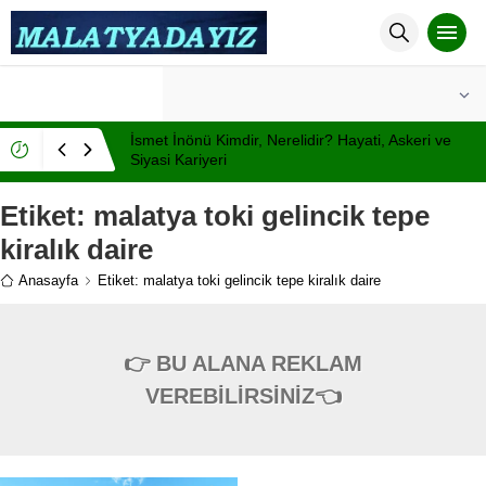
°C
MALATYA
AÇIK
İsmet İnönü Kimdir, Nerelidir? Hayati, Askeri ve
Siyasi Kariyeri
Etiket:
malatya toki gelincik tepe
kiralık daire
Anasayfa
Etiket: malatya toki gelincik tepe kiralık daire
👉 BU ALANA REKLAM
VEREBİLİRSİNİZ👈