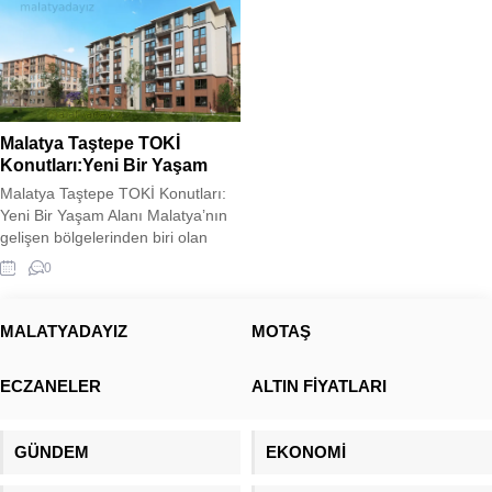
Malatya Taştepe TOKİ
Konutları:Yeni Bir Yaşam
Malatya Taştepe TOKİ Konutları:
Yeni Bir Yaşam Alanı Malatya’nın
gelişen bölgelerinden biri olan
Taştepe’de, TOKİ tarafından inşa
0
edilen yeni konutlar, modern
şehirleşme anlayışını bölgeye
taşıyor. Deprem riski taşıyan
MALATYADAYIZ
MOTAŞ
bölgelerde güvenli ve dayanıklı
yapılar inşa etmeyi hedefleyen
ECZANELER
ALTIN FİYATLARI
TOKİ, Taştepe’deki projede de
sağlam zemin etütleri ve güncel
inşaat teknolojilerini kullanarak
GÜNDEM
EKONOMİ
güvenli yaşam...