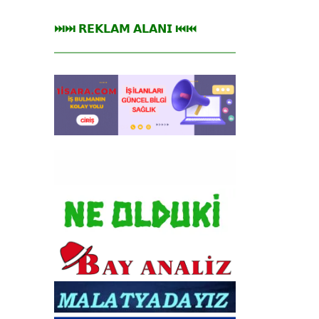
⏭⏭ 𝗥𝗘𝗞𝗟𝗔𝗠 𝗔𝗟𝗔𝗡𝗜 ⏮⏮