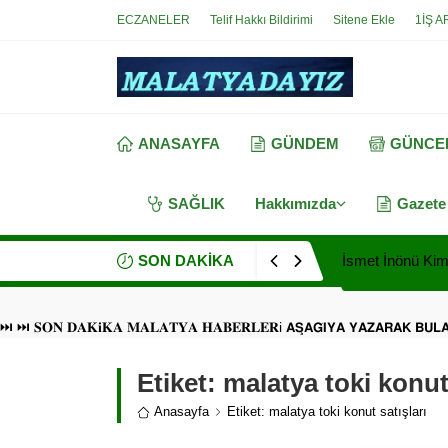
ECZANELER
Telif Hakkı Bildirimi
Sitene Ekle
1İŞ A
ANASAYFA
GÜNDEM
GÜNCE
SAĞLIK
Hakkımızda
Gazete
SON DAKİKA
İsmet İnönü Kimd
⏭ ⏭ 𝐒𝐎𝐍 𝐃𝐀𝐊𝐢𝐊𝐀 𝐌𝐀𝐋𝐀𝐓𝐘𝐀 𝐇𝐀𝐁𝐄𝐑𝐋𝐄𝐑i 𝗔𝗦̧𝗔𝗚̆𝗜𝗬𝗔 𝗬𝗔𝗭𝗔𝗥𝗔𝗞 𝗕𝗨
Etiket:
malatya toki konut 
Anasayfa
Etiket: malatya toki konut satışları