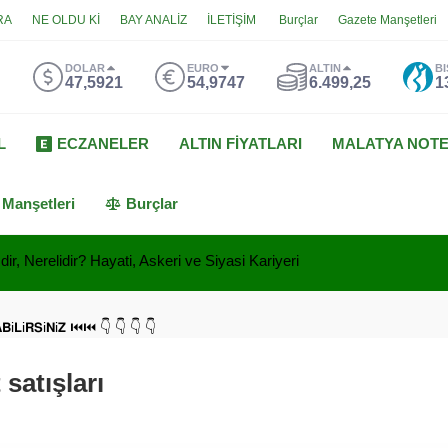
RA
NE OLDU Kİ
BAY ANALİZ
İLETİŞİM
Burçlar
Gazete Manşetleri
DOLAR
EURO
ALTIN
BI
47,5921
54,9747
6.499,25
1
L
ECZANELER
ALTIN FİYATLARI
MALATYA NOT
 Manşetleri
Burçlar
ir, Nerelidir? Hayati, Askeri ve Siyasi Kariyeri
𝗔𝗕i𝗟i𝗥𝗦i𝗡i𝗭 ⏮⏮ 👇 👇 👇 👇
satışları