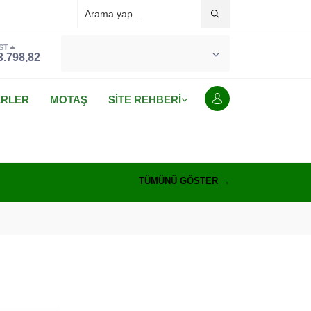
ST
°C
MALATYA
3.798,82
PARÇALI BULUTLU
ERLER
MOTAŞ
SİTE REHBERİ
TÜMÜNÜ GÖSTER →