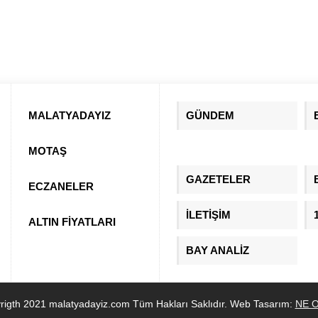
MALATYADAYIZ
GÜNDEM
MOTAŞ
GAZETELER
ECZANELER
İLETİŞİM
ALTIN FİYATLARI
BAY ANALİZ
rigth 2021 malatyadayiz.com Tüm Hakları Saklıdır. Web Tasarım:
NE O