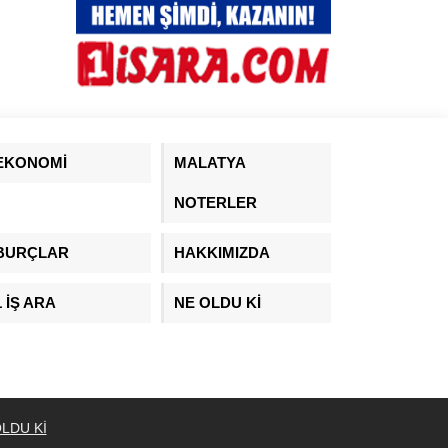
EKONOMİ
MALATYA
NOTERLER
BURÇLAR
HAKKIMIZDA
1 İŞ ARA
NE OLDU Kİ
LDU Kİ