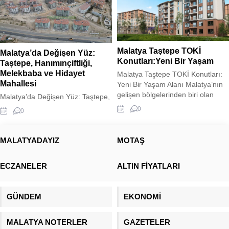
Malatya Taştepe TOKİ
Malatya’da Değişen Yüz:
Konutları:Yeni Bir Yaşam
Taştepe, Hanımınçiftliği,
Melekbaba ve Hidayet
Malatya Taştepe TOKİ Konutları:
Mahallesi
Yeni Bir Yaşam Alanı Malatya’nın
gelişen bölgelerinden biri olan
Malatya’da Değişen Yüz: Taştepe,
Taştepe’de, TOKİ tarafından inşa
Hanımınçiftliği, Melekbaba ve
0
0
edilen yeni konutlar, modern
Hidayet Mahallesi Malatya
şehirleşme anlayışını bölgeye
Taştepe
taşıyor. Deprem riski taşıyan
,Hanımınçiftliği,melekbaba,hidayet
MALATYADAYIZ
MOTAŞ
bölgelerde güvenli ve dayanıklı
mahallesi ve şehit fevzi yeni bir
yapılar inşa etmeyi hedefleyen
görüntüye kavuşmak üzere. Çok
ECZANELER
ALTIN FİYATLARI
TOKİ, Taştepe’deki projede de
değil 1 yol öncesinde varoş
sağlam zemin etütleri ve güncel
mahalle olarak adlandırılan yerler
inşaat teknolojilerini kullanarak
şimdilerde Toki konutlarının
GÜNDEM
EKONOMİ
güvenli yaşam...
yükselmesi ile yeni bir çehre
kazandı. Taştepe,
Hanımınçiftliği, Melekbaba ve
MALATYA NOTERLER
GAZETELER