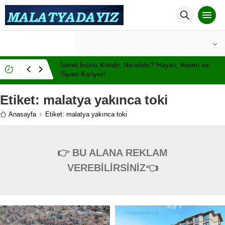
°C
MALATYA
PARÇALI BULUTLU
İsmet İnönü Kimdir, Nerelidir? Hayati, Askeri ve
Siyasi Kariyeri
Etiket:
malatya yakınca toki
Anasayfa
Etiket: malatya yakınca toki
👉 BU ALANA REKLAM
VEREBİLİRSİNİZ👈