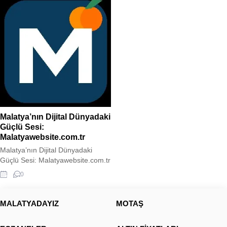
Malatya’nın Dijital Dünyadaki
Güçlü Sesi:
Malatyawebsite.com.tr
Malatya’nın Dijital Dünyadaki
Güçlü Sesi: Malatyawebsite.com.tr
Malatyawebsite Malatya’nın
0
nabzını tutan, şehrin kültürel
mirasını modern yayıncılık
anlayışıyla birleştiren
MALATYADAYIZ
MOTAŞ
Malatyawebsite.com.tr, bölgenin
en kapsamlı ve dinamik şehir-