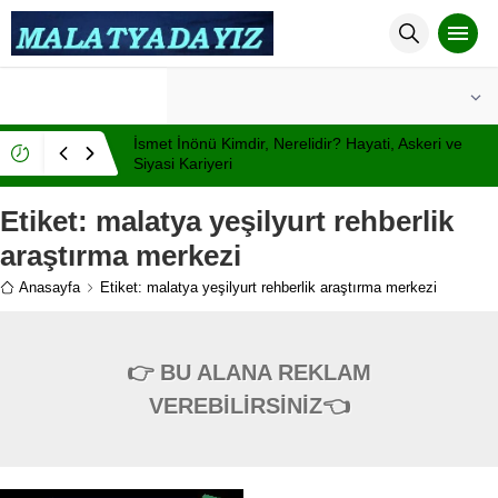
°C
MALATYA
AÇIK
İsmet İnönü Kimdir, Nerelidir? Hayati, Askeri ve
Siyasi Kariyeri
Etiket:
malatya yeşilyurt rehberlik
araştırma merkezi
Anasayfa
Etiket: malatya yeşilyurt rehberlik araştırma merkezi
👉 BU ALANA REKLAM
VEREBİLİRSİNİZ👈