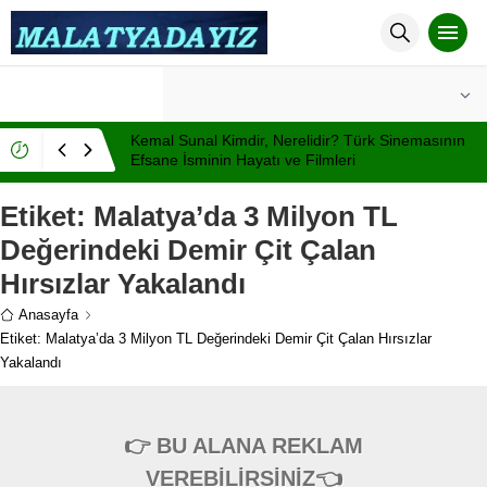
°C
MALATYA
AÇIK
Kemal Sunal Kimdir, Nerelidir? Türk Sinemasının
Efsane İsminin Hayatı ve Filmleri
Etiket:
Malatya’da 3 Milyon TL
Değerindeki Demir Çit Çalan
Hırsızlar Yakalandı
Anasayfa
Etiket: Malatya’da 3 Milyon TL Değerindeki Demir Çit Çalan Hırsızlar
Yakalandı
👉 BU ALANA REKLAM
VEREBİLİRSİNİZ👈