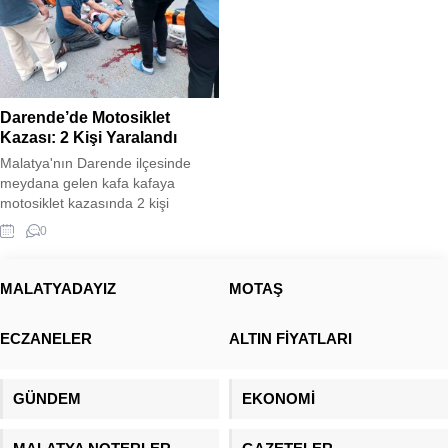
Darende’de Motosiklet
Kazası: 2 Kişi Yaralandı
Malatya'nın Darende ilçesinde
meydana gelen kafa kafaya
motosiklet kazasında 2 kişi
yaralandı. Yaralılar ambulansla
0
hastaneye kaldırıldı.
MALATYADAYIZ
MOTAŞ
ECZANELER
ALTIN FİYATLARI
GÜNDEM
EKONOMİ