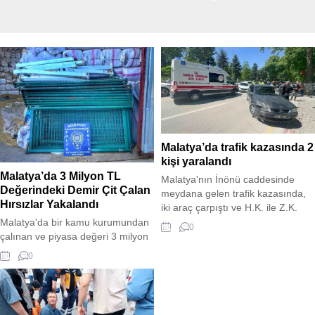
Malatya’da trafik kazasında 2
kişi yaralandı
Malatya’da 3 Milyon TL
Malatya'nın İnönü caddesinde
Değerindeki Demir Çit Çalan
meydana gelen trafik kazasında,
Hırsızlar Yakalandı
iki araç çarpıştı ve H.K. ile Z.K.
isimli kişiler yaralandı. Olay yerine
Malatya'da bir kamu kurumundan
0
polis ve sağlık ekipleri sevk edildi
çalınan ve piyasa değeri 3 milyon
ve yaralılar hastaneye kaldırıldı.
TL'yi bulan 900 metre demir çit
0
Kazayla ilgili inceleme başlatıldı.
çalan 2 şüpheli, polis tarafından
yakalandı. Çalınan malzemenin bir
kısmı ele geçirilirken şüpheliler
adliyeye sevk edildi.