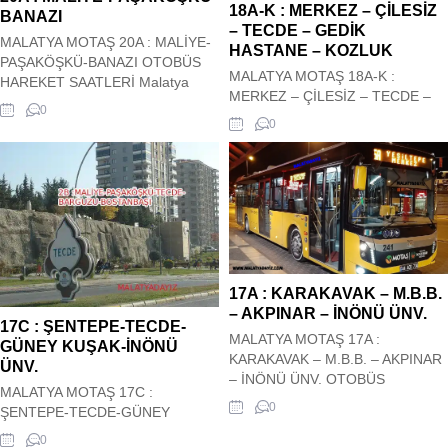
18A-K : MERKEZ – ÇİLESİZ
BANAZI
–...
– TECDE – GEDİK
MALATYA MOTAŞ 20A : MALİYE-
HASTANE – KOZLUK
PAŞAKÖŞKÜ-BANAZI OTOBÜS
MALATYA MOTAŞ 18A-K :
HAREKET SAATLERİ Malatya
MERKEZ – ÇİLESİZ – TECDE –
Motaş Şehir içi 20A : MALİYE-
0
GEDİK HASTANE – KOZLUK
PAŞAKÖŞKÜ-BANAZI Otobüs
0
OTOBÜS HAREKET SAATLERİ
Kalkış saatleri siz değerli
Malatya Motaş Şehir içi 18A-K :
ziyaretçilerimizin hizmetindedir.
MERKEZ – ÇİLESİZ – TECDE –
Hareket saatleri güncel olup
GEDİK HASTANE – KOZLUK
sitemiz tarafından güncel olarak
Otobüs Kalkış saatleri siz değerli
çekilmektedir. 20A : MALİYE-
ziyaretçilerimizin hizmetindedir.
PAŞAKÖŞKÜ-BANAZI OTOBÜS
Hareket saatleri güncel olup
HAREKET SAATLERİ
sitemiz tarafından güncel olarak
17A : KARAKAVAK – M.B.B.
çekilmektedir. ...
– AKPINAR – İNÖNÜ ÜNV.
17C : ŞENTEPE-TECDE-
MALATYA MOTAŞ 17A :
GÜNEY KUŞAK-İNÖNÜ
KARAKAVAK – M.B.B. – AKPINAR
ÜNV.
– İNÖNÜ ÜNV. OTOBÜS
MALATYA MOTAŞ 17C :
HAREKET SAATLERİ Malatya
0
ŞENTEPE-TECDE-GÜNEY
Motaş Şehir içi 17A : KARAKAVAK
KUŞAK-İNÖNÜ ÜNV. OTOBÜS
– M.B.B. – AKPINAR – İNÖNÜ
0