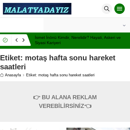
°C
MALATYA
PARÇALI BULUTLU
İsmet İnönü Kimdir, Nerelidir? Hayati, Askeri ve
Siyasi Kariyeri
Etiket:
motaş hafta sonu hareket
saatleri
Anasayfa
Etiket: motaş hafta sonu hareket saatleri
👉 BU ALANA REKLAM
VEREBİLİRSİNİZ👈