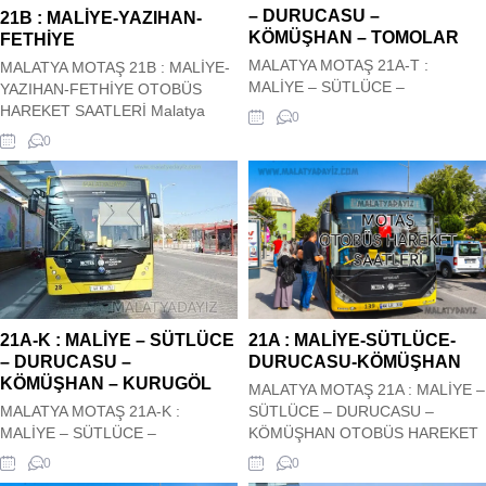
TEPEKÖY-TOPRAKTEPE-
– DURUCASU –
21B : MALİYE-YAZIHAN-
SÜTLÜCE OTOBÜS HAREKET
KÖMÜŞHAN – TOMOLAR
FETHİYE
SAATLERİ
MALATYA MOTAŞ 21A-T :
MALATYA MOTAŞ 21B : MALİYE-
MALİYE – SÜTLÜCE –
YAZIHAN-FETHİYE OTOBÜS
DURUCASU – KÖMÜŞHAN –
HAREKET SAATLERİ Malatya
0
TOMOLAR OTOBÜS HAREKET
Motaş Şehir içi 21B : MALİYE-
0
SAATLERİ Malatya Motaş Şehir içi
YAZIHAN-FETHİYE Otobüs Kalkış
21A-T : MALİYE – SÜTLÜCE –
saatleri siz değerli
DURUCASU – KÖMÜŞHAN –
ziyaretçilerimizin hizmetindedir.
TOMOLAR Otobüs Kalkış saatleri
Hareket saatleri güncel olup
siz değerli ziyaretçilerimizin
sitemiz tarafından güncel olarak
hizmetindedir. Hareket saatleri
çekilmektedir. 21B : MALİYE-
güncel olup sitemiz tarafından
YAZIHAN-FETHİYE OTOBÜS
güncel olarak çekilmektedir. 21A-
HAREKET SAATLERİ
T :...
21A-K : MALİYE – SÜTLÜCE
21A : MALİYE-SÜTLÜCE-
– DURUCASU –
DURUCASU-KÖMÜŞHAN
KÖMÜŞHAN – KURUGÖL
MALATYA MOTAŞ 21A : MALİYE –
MALATYA MOTAŞ 21A-K :
SÜTLÜCE – DURUCASU –
MALİYE – SÜTLÜCE –
KÖMÜŞHAN OTOBÜS HAREKET
DURUCASU – KÖMÜŞHAN –
SAATLERİ Malatya Motaş Şehir içi
0
0
KURUGÖL OTOBÜS HAREKET
21A : MALİYE – SÜTLÜCE –