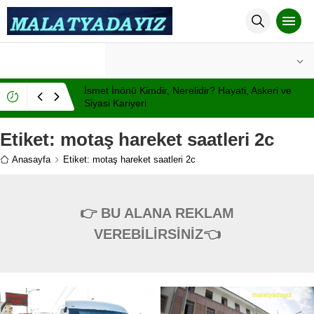
°C
MALATYA
AÇIK
İsmet İnönü Kimdir, Nerelidir? Hayati, Askeri ve
Siyasi Kariyeri
Etiket:
motaş hareket saatleri 2c
Anasayfa
Etiket: motaş hareket saatleri 2c
👉 BU ALANA REKLAM
VEREBİLİRSİNİZ👈