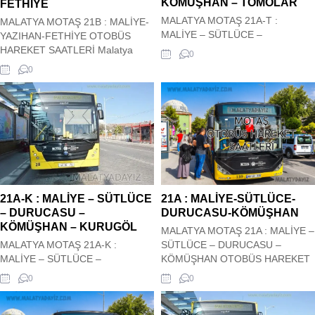
KÖMÜŞHAN – TOMOLAR
FETHİYE
SAATLERİ
MALATYA MOTAŞ 21A-T :
MALATYA MOTAŞ 21B : MALİYE-
MALİYE – SÜTLÜCE –
YAZIHAN-FETHİYE OTOBÜS
DURUCASU – KÖMÜŞHAN –
HAREKET SAATLERİ Malatya
0
TOMOLAR OTOBÜS HAREKET
Motaş Şehir içi 21B : MALİYE-
0
SAATLERİ Malatya Motaş Şehir içi
YAZIHAN-FETHİYE Otobüs Kalkış
21A-T : MALİYE – SÜTLÜCE –
saatleri siz değerli
DURUCASU – KÖMÜŞHAN –
ziyaretçilerimizin hizmetindedir.
TOMOLAR Otobüs Kalkış saatleri
Hareket saatleri güncel olup
siz değerli ziyaretçilerimizin
sitemiz tarafından güncel olarak
hizmetindedir. Hareket saatleri
çekilmektedir. 21B : MALİYE-
güncel olup sitemiz tarafından
YAZIHAN-FETHİYE OTOBÜS
güncel olarak çekilmektedir. 21A-
HAREKET SAATLERİ
T :...
21A-K : MALİYE – SÜTLÜCE
21A : MALİYE-SÜTLÜCE-
– DURUCASU –
DURUCASU-KÖMÜŞHAN
KÖMÜŞHAN – KURUGÖL
MALATYA MOTAŞ 21A : MALİYE –
MALATYA MOTAŞ 21A-K :
SÜTLÜCE – DURUCASU –
MALİYE – SÜTLÜCE –
KÖMÜŞHAN OTOBÜS HAREKET
DURUCASU – KÖMÜŞHAN –
SAATLERİ Malatya Motaş Şehir içi
0
0
KURUGÖL OTOBÜS HAREKET
21A : MALİYE – SÜTLÜCE –
SAATLERİ Malatya Motaş Şehir içi
DURUCASU – KÖMÜŞHAN
21A-K : MALİYE – SÜTLÜCE –
Otobüs Kalkış saatleri siz değerli