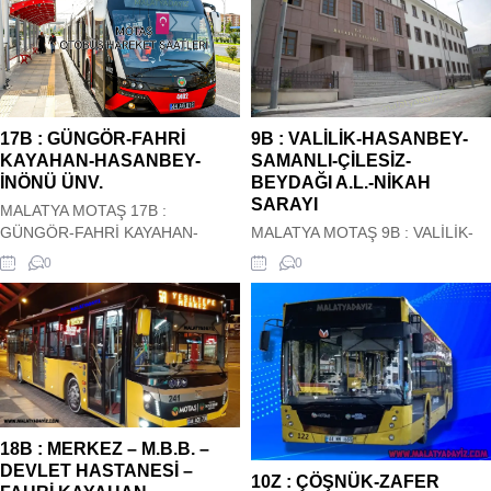
17B : GÜNGÖR-FAHRİ
9B : VALİLİK-HASANBEY-
KAYAHAN-HASANBEY-
SAMANLI-ÇİLESİZ-
İNÖNÜ ÜNV.
BEYDAĞI A.L.-NİKAH
SARAYI
MALATYA MOTAŞ 17B :
GÜNGÖR-FAHRİ KAYAHAN-
MALATYA MOTAŞ 9B : VALİLİK-
HASANBEY-İNÖNÜ ÜNV.
HASANBEY-SAMANLI-ÇİLESİZ-
0
0
OTOBÜS HAREKET SAATLERİ
BEYDAĞI A.L.-NİKAH SARAYI
Malatya Motaş Şehir içi 17B :
OTOBÜS HAREKET SAATLERİ
GÜNGÖR-FAHRİ KAYAHAN-
Malatya Motaş Şehir içi 9B :
HASANBEY-İNÖNÜ ÜNİ. Otobüs
VALİLİK-HASANBEY-SAMANLI-
Kalkış saatleri siz değerli
ÇİLESİZ-BEYDAĞI A.L.-NİKAH
ziyaretçilerimizin hizmetindedir.
SARAYI Otobüs Kalkış saatleri siz
Hareket saatleri güncel olup
değerli ziyaretçilerimizin
sitemiz tarafından güncel olarak
hizmetindedir. Hareket saatleri
18B : MERKEZ – M.B.B. –
çekilmektedir. 17B : GÜNGÖR-
güncel olup sitemiz tarafından
DEVLET HASTANESİ –
FAHRİ KAYAHAN-HASANBEY-
güncel olarak çekilmektedir. 9B :
10Z : ÇÖŞNÜK-ZAFER