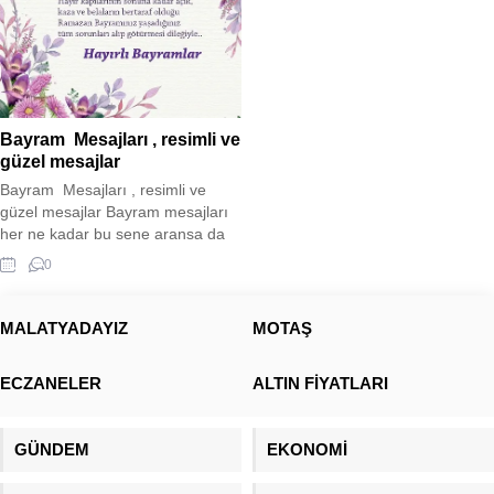
Bayram Mesajları , resimli ve
güzel mesajlar
Bayram Mesajları , resimli ve
güzel mesajlar Bayram mesajları
her ne kadar bu sene aransa da
buruk bir bayram sevinci
0
yaşamaktayız. Tam 11 ilimizde
yaşanan deprem felaketi
nedeniyle buruk bir sevinç
MALATYADAYIZ
MOTAŞ
yaşamaktayız. Aradan koca 1 yıl
geçmiş olsa da acısı hala
ECZANELER
ALTIN FİYATLARI
insanlarımızın içinde
yaşamaktadır. Sizler için bayram
mesajı paylaşımında bulunduk....
GÜNDEM
EKONOMİ