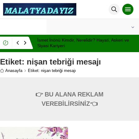
°C
MALATYA
AÇIK
İsmet İnönü Kimdir, Nerelidir? Hayati, Askeri ve
Siyasi Kariyeri
Etiket:
nişan tebriği mesajı
Anasayfa
Etiket: nişan tebriği mesajı
👉 BU ALANA REKLAM
VEREBİLİRSİNİZ👈