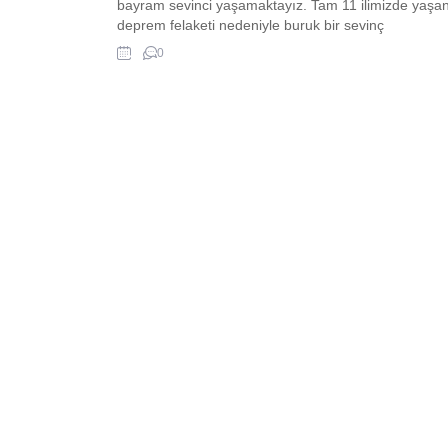
bayram sevinci yaşamaktayız. Tam 11 ilimizde yaşa
deprem felaketi nedeniyle buruk bir sevinç
yaşamaktayız. Aradan koca 1 yıl geçmiş olsa da acı
0
hala insanlarımızın içinde yaşamaktadır. Sizler için
bayram mesajı paylaşımında bulunduk....