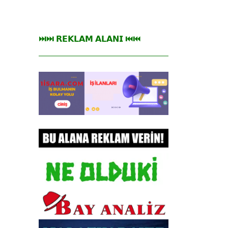
⏭⏭ 𝗥𝗘𝗞𝗟𝗔𝗠 𝗔𝗟𝗔𝗡𝗜 ⏮⏮