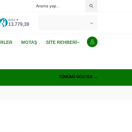
BIST
°C
MALATYA
13.779,39
AÇIK
ERLER
MOTAŞ
SİTE REHBERİ
TÜMÜNÜ GÖSTER →