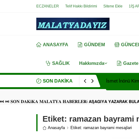
ECZANELER
Telif Hakkı Bildirimi
Sitene Ekle
1İŞ A
ANASAYFA
GÜNDEM
GÜNCE
SAĞLIK
Hakkımızda
Gazete
SON DAKİKA
İsmet İnönü Kimd
⏭ ⏭ 𝐒𝐎𝐍 𝐃𝐀𝐊𝐢𝐊𝐀 𝐌𝐀𝐋𝐀𝐓𝐘𝐀 𝐇𝐀𝐁𝐄𝐑𝐋𝐄𝐑i 𝗔𝗦̧𝗔𝗚̆𝗜𝗬𝗔 𝗬𝗔𝗭𝗔𝗥𝗔𝗞 𝗕𝗨
Etiket:
ramazan bayrami m
Anasayfa
Etiket: ramazan bayrami mesajlari