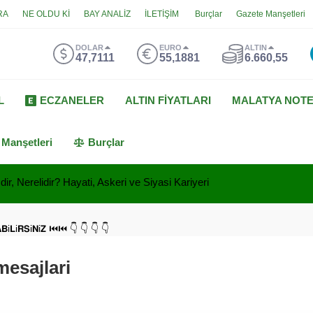
RA
NE OLDU Kİ
BAY ANALİZ
İLETİŞİM
Burçlar
Gazete Manşetleri
DOLAR
EURO
ALTIN
47,7111
55,1881
6.660,55
L
ECZANELER
ALTIN FİYATLARI
MALATYA NOT
 Manşetleri
Burçlar
ir, Nerelidir? Hayati, Askeri ve Siyasi Kariyeri
𝗔𝗕i𝗟i𝗥𝗦i𝗡i𝗭 ⏮⏮ 👇 👇 👇 👇
esajlari