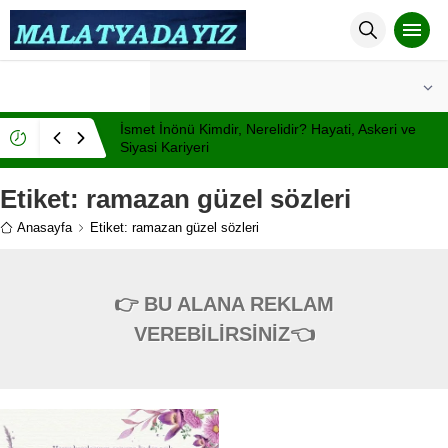
°C
MALATYA
AÇIK
İsmet İnönü Kimdir, Nerelidir? Hayati, Askeri ve
Siyasi Kariyeri
Etiket:
ramazan güzel sözleri
Anasayfa
Etiket: ramazan güzel sözleri
👉 BU ALANA REKLAM
VEREBİLİRSİNİZ👈