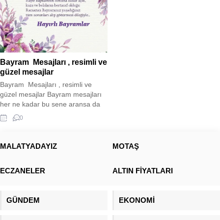
Bayram Mesajları , resimli ve
güzel mesajlar
Bayram Mesajları , resimli ve
güzel mesajlar Bayram mesajları
her ne kadar bu sene aransa da
buruk bir bayram sevinci
0
yaşamaktayız. Tam 11 ilimizde
yaşanan deprem felaketi
nedeniyle buruk bir sevinç
MALATYADAYIZ
MOTAŞ
yaşamaktayız. Aradan koca 1 yıl
geçmiş olsa da acısı hala
ECZANELER
ALTIN FİYATLARI
insanlarımızın içinde
yaşamaktadır. Sizler için bayram
mesajı paylaşımında bulunduk....
GÜNDEM
EKONOMİ