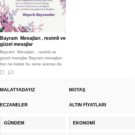
Bayram Mesajları , resimli ve
güzel mesajlar
Bayram Mesajları , resimli ve
güzel mesajlar Bayram mesajları
her ne kadar bu sene aransa da
buruk bir bayram sevinci
0
yaşamaktayız. Tam 11 ilimizde
yaşanan deprem felaketi
nedeniyle buruk bir sevinç
MALATYADAYIZ
MOTAŞ
yaşamaktayız. Aradan koca 1 yıl
geçmiş olsa da acısı hala
ECZANELER
ALTIN FİYATLARI
insanlarımızın içinde
yaşamaktadır. Sizler için bayram
mesajı paylaşımında bulunduk....
GÜNDEM
EKONOMİ