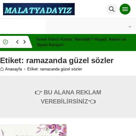
°C
MALATYA
AÇIK
İsmet İnönü Kimdir, Nerelidir? Hayati, Askeri ve
Siyasi Kariyeri
Etiket:
ramazanda güzel sözler
Anasayfa
Etiket: ramazanda güzel sözler
👉 BU ALANA REKLAM
VEREBİLİRSİNİZ👈