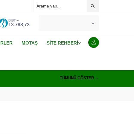
BIST
°C
MALATYA
13.788,73
AÇIK
ERLER
MOTAŞ
SİTE REHBERİ
TÜMÜNÜ GÖSTER →