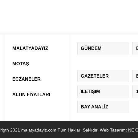
MALATYADAYIZ
GÜNDEM
MOTAŞ
GAZETELER
ECZANELER
İLETİŞİM
ALTIN FİYATLARI
BAY ANALİZ
rigth 2021 malatyadayiz.com Tüm Hakları Saklıdır. Web Tasarım:
NE O