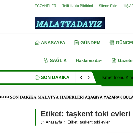
ECZANELER
Telif Hakkı Bildirimi
Sitene Ekle
1İŞ A
ANASAYFA
GÜNDEM
GÜNCE
SAĞLIK
Hakkımızda
Gazete
SON DAKİKA
İsmet İnönü Kimd
⏭ ⏭ 𝐒𝐎𝐍 𝐃𝐀𝐊𝐢𝐊𝐀 𝐌𝐀𝐋𝐀𝐓𝐘𝐀 𝐇𝐀𝐁𝐄𝐑𝐋𝐄𝐑i 𝗔𝗦̧𝗔𝗚̆𝗜𝗬𝗔 𝗬𝗔𝗭𝗔𝗥𝗔𝗞 𝗕𝗨
Etiket:
taşkent toki evleri
Anasayfa
Etiket: taşkent toki evleri