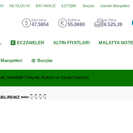
RA
NE OLDU Kİ
BAY ANALİZ
İLETİŞİM
Burçlar
Gazete Manşetleri
DOLAR
EURO
ALTIN
47,5954
55,0690
6.525,39
L
ECZANELER
ALTIN FİYATLARI
MALATYA NOT
 Manşetleri
Burçlar
ir, Nerelidir? Hayati, Askeri ve Siyasi Kariyeri
𝗔𝗕i𝗟i𝗥𝗦i𝗡i𝗭 ⏮⏮ 👇 👇 👇 👇