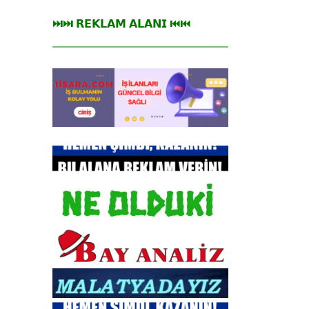
⏭⏭ 𝗥𝗘𝗞𝗟𝗔𝗠 𝗔𝗟𝗔𝗡𝗜 ⏮⏮