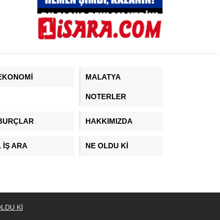
EKONOMİ
MALATYA
NOTERLER
BURÇLAR
HAKKIMIZDA
1 İŞ ARA
NE OLDU Kİ
LDU Kİ