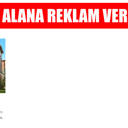
nı
e,